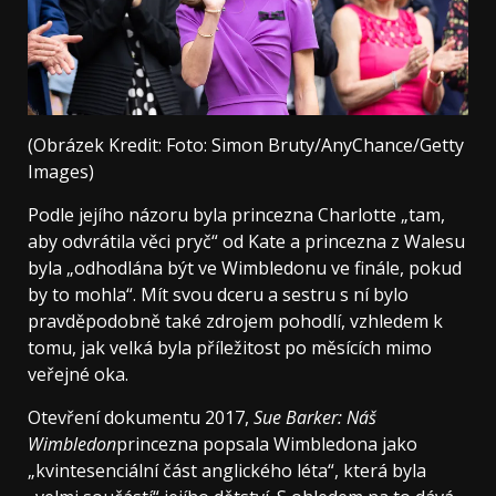
(Obrázek Kredit: Foto: Simon Bruty/AnyChance/Getty
Images)
Podle jejího názoru byla princezna Charlotte „tam,
aby odvrátila věci pryč“ od Kate a princezna z Walesu
byla „odhodlána být ve Wimbledonu ve finále, pokud
by to mohla“. Mít svou dceru a sestru s ní bylo
pravděpodobně také zdrojem pohodlí, vzhledem k
tomu, jak velká byla příležitost po měsících mimo
veřejné oka.
Otevření dokumentu 2017,
Sue Barker: Náš
Wimbledon
princezna popsala Wimbledona jako
„kvintesenciální část anglického léta“, která byla