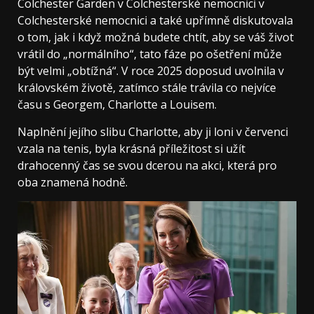
Colchester Garden v Colchesterské nemocnici v
Colchesterské nemocnici a také upřímně diskutovala
o tom, jak i když možná budete chtít, aby se váš život
vrátil do „normálního“, tato fáze po ošetření může
být velmi „obtížná“. V roce 2025 doposud uvolnila v
královském životě, zatímco stále trávila co nejvíce
času s Georgem, Charlotte a Louisem.
Naplnění jejího slibu Charlotte, aby ji loni v červenci
vzala na tenis, byla krásná příležitost si užít
drahocenný čas se svou dcerou na akci, která pro
oba znamená hodně.