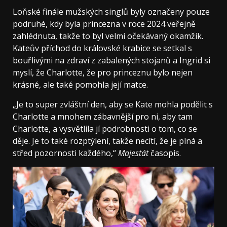
Loňské finále mužských singlů byly označeny pouze
podruhé, kdy byla princezna v roce 2024 veřejně
zahlédnuta, takže to byl velmi očekávaný okamžik.
Kateův příchod do královské krabice se setkal s
bouřlivými na zdraví z zabalených stojanů a Ingrid si
myslí, že Charlotte, že pro princeznu bylo nejen
krásné, ale také pomohla její matce.
„Je to super zvláštní den, aby se Kate mohla podělit s
Charlotte a mnohem zábavnější pro ni, aby tam
Charlotte, a vysvětlila jí podrobnosti o tom, co se
děje. Je to také rozptýlení, takže necítí, že je plná a
střed pozornosti každého,“
Majestát
časopis.