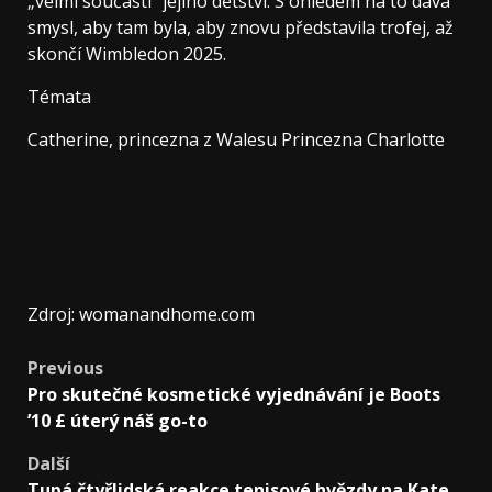
„velmi součástí“ jejího dětství. S ohledem na to dává
smysl, aby tam byla, aby znovu představila trofej, až
skončí Wimbledon 2025.
Témata
Catherine, princezna z Walesu Princezna Charlotte
Zdroj: womanandhome.com
Previous
Pro skutečné kosmetické vyjednávání je Boots
’10 £ úterý náš go-to
Další
Tupá čtyřlidská reakce tenisové hvězdy na Kate