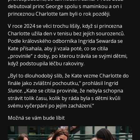
debutoval princ George spolu s maminkou a on i
princeznou Charlotte tam byli o rok později.
V roce 2024 se věci trochu lišily, když si princezna
Charlotte užila den v tenisu bez jejích sourozenců.
Podle královského odborníka Ingrida Sewarda se
Kate přísahala, aby ji vzala poté, co se cítila
„provinile“ z doby, po kterou trávila se svými dětmi,
když podstoupila léčbu rakoviny.
„Byl to dlouhodobý slib, že Kate vezme Charlotte do
finále jako zvláštní pochoutku,“ prohlásil Ingrid
Slunce
. „Kate se cítila provinile, že nebyla schopna
strávit tolik času, kolik by ráda byla s dětmi kvůli
svému vyčerpání po jejím zacházení.“
Možná se vám bude líbit