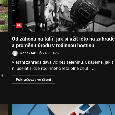
PR
Od záhonu na talíř: jak si užít léto na zahradě
a proměnit úrodu v rodinnou hostinu
Redaktor
24. 7. 2026
Vlastní zahrada dává víc než zeleninu. Ukážeme, jak z
ní udělat srdce rodinného léta plné chuti i...
 a
Pokračovat ve čtení