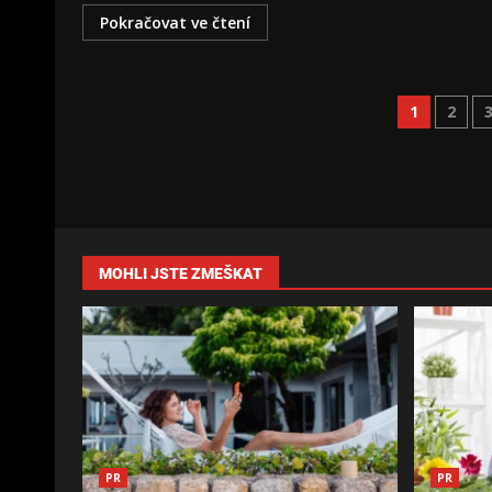
Pokračovat ve čtení
1
2
MOHLI JSTE ZMEŠKAT
PR
PR