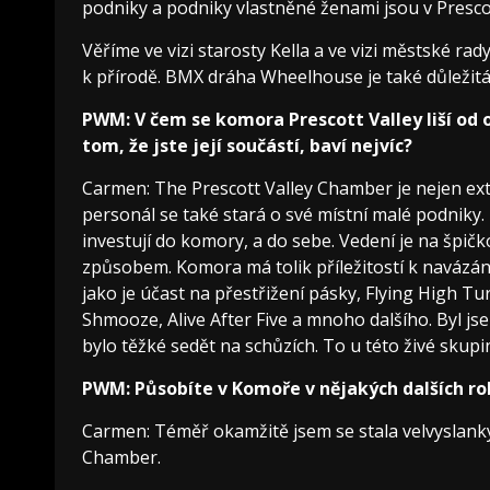
podniky a podniky vlastněné ženami jsou v Presco
Věříme ve vizi starosty Kella a ve vizi městské rady
k přírodě. BMX dráha Wheelhouse je také důležitá
PWM: V čem se komora Prescott Valley liší od o
tom, že jste její součástí, baví nejvíc?
Carmen: The Prescott Valley Chamber je nejen e
personál se také stará o své místní malé podniky.
investují do komory, a do sebe. Vedení je na špi
způsobem. Komora má tolik příležitostí k navázání
jako je účast na přestřižení pásky, Flying High T
Shmooze, Alive After Five a mnoho dalšího. Byl j
bylo těžké sedět na schůzích. To u této živé skupin
PWM: Působíte v Komoře v nějakých dalších rol
Carmen: Téměř okamžitě jsem se stala velvyslankyn
Chamber.