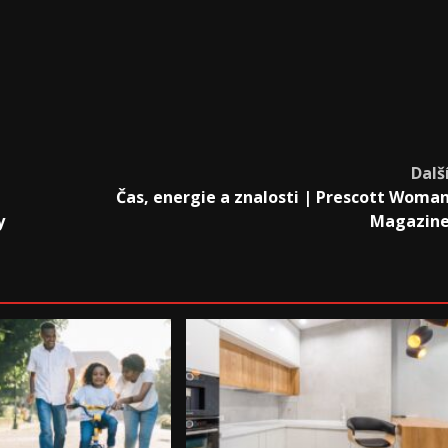
Dalš
Čas, energie a znalosti | Prescott Woma
y
Magazin