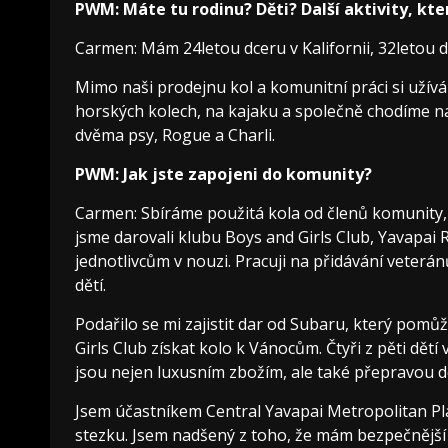
PWM: Máte tu rodinu? Děti? Další aktivity, kte
Carmen: Mám 24letou dceru v Kalifornii, 32letou 
Mimo naši prodejnu kol a komunitní práci si užív
horských kolech, na kajaku a společně chodíme na 
dvěma psy, Rogue a Charli.
PWM: Jak jste zapojeni do komunity?
Carmen: Sbíráme použitá kola od členů komunity, 
jsme darovali klubu Boys and Girls Club, Yavapai
jednotlivcům v nouzi. Pracuji na přidávání veter
dětí.
Podařilo se mi zajistit dar od Subaru, který pom
Girls Club získat kolo k Vánocům. Čtyři z pěti dětí
jsou nejen luxusním zbožím, ale také přepravou 
Jsem účastníkem Central Yavapai Metropolitan Pl
stezku. Jsem nadšený z toho, že mám bezpečnější 