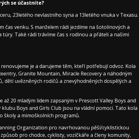
rých se účastníte?
dceru, 23letého nevlastního syna a 13letého vnuka v Texasu.
ám čas venku. S manželem rádi jezdíme na šotolinových a
túry. Také rádi trávíme čas s rodinou a přáteli a našimi
renovujeme je a darujeme těm, kteří potřebují odvoz. Kola
 Reentry, Granite Mountain, Miracle Recovery a náhodným
ánů, dětí uvězněných rodičů a znevýhodněných dospělých a
ůže až 20 mladým lidem zapsaným v Prescott Valley Boys and
 v klubu Boys and Girls Club jsou na vládní pomoci. Tato kola
do školy a mimoškolních programů.
anning Organization pro navrhovanou pěší/cyklistickou
způsob pro chodce, cyklisty, vozíčkáře a členy komunity,