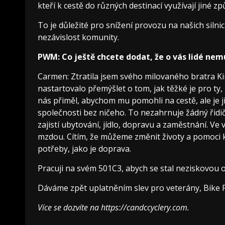
kteří k cestě do různých destinací využívají jiné z
To je důležité pro snížení provozu na našich silni
nezávislost komunity.
PWM: Co ještě chcete dodat, že o vás lidé nem
Carmen: Ztratila jsem svého milovaného bratra Kirta
nastartovalo přemýšlet o tom, jak těžké je pro ty, k
nás přiměl, abychom mu pomohli na cestě, ale je ji
společnosti bez ničeho. To nezahrnuje žádný řidi
zajistí ubytování, jídlo, dopravu a zaměstnání. Ve 
mzdou. Cítím, že můžeme změnit životy a pomoci k
potřeby, jako je doprava.
Pracuji na svém 501C3, abych se stal neziskovou o
Dáváme zpět uplatněním slev pro veterány, Bike
Více se dozvíte na
https://candccyclery.com
.