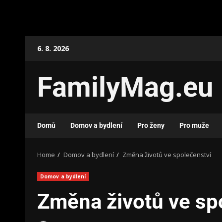
6. 8. 2026
FamilyMag.eu
Domů
Domov a bydlení
Pro ženy
Pro muže
Home
Domov a bydlení
Změna životů ve společenství
Domov a bydlení
Změna životů ve sp