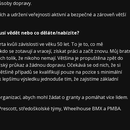
působy dopravy.
cích a udržení veřejnosti aktivní a bezpečné a zároveň větší
usí vědět nebo co děláte/nabízíte?
 kvůli závislosti ve věku 50 let. To je to, co mě
do se zotavují a vracejí, získat práci a začít znovu. Můj brat
ch tolik, že nikoho nemají. Většina je propuštěna zpět do
čský průkaz a žádnou dopravu. Očekává se od nich, že si
většině případů se kvalifikují pouze na pozice s minimální
 lepšímu výsledku jednoduše tím, že zajistíme základní
rganizací, abych mohl žádat o granty a pomáhat více lidem.
 Prescott, středoškolské týmy, Wheelhouse BMX a PMBA.