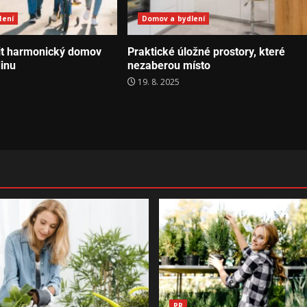
lení
Domov a bydlení
řit harmonický domov
Praktické úložné prostory, které
dinu
nezaberou místo
19. 8. 2025
PR