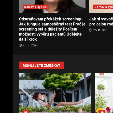
Domov a bydlení
Domov a byd
Odstraňování překážek screeningu
Jak si vytvo
Jak funguje samosběrný test Proč je
pro celou ro
screening stále důležitý Posílení
26. 8. 2025
možnosti výběru pacientů Udělejte
další krok
20. 3. 2026
MOHLI JSTE ZMEŠKAT
PR
PR