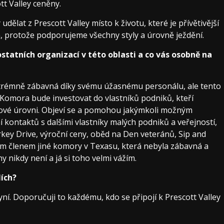
tt Valley ceněny.
 udělat z Prescott Valley místo k životu, které je přívětivější
, protože podporujeme všechny styly a úrovně ježdění.
statních organizací v této oblasti a co vás osobně na
xtrémně zábavná díky svému úžasnému personálu, ale tento
 Komora bude investovat do vlastníků podniků, kteří
čkové úrovni. Objeví se a pomohou jakýmkoli možným
 kontaktů s dalšími vlastníky malých podniků a veřejností,
urkey Drive, výroční ceny, oběd na Den veteránů, Sip and
sem členem jiné komory v Texasu, která nebyla zábavná a
y nikdy není a já si toho velmi vážím.
ích?
í. Doporučuji to každému, kdo se připojí k Prescott Valley