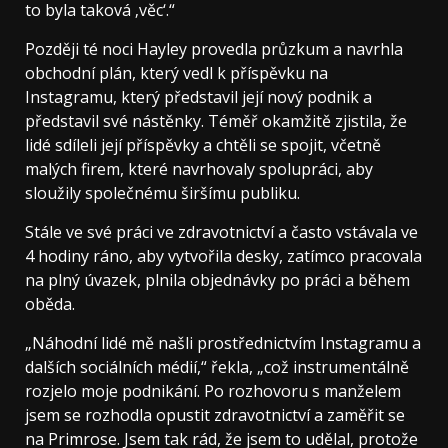
to byla taková ‚věc‘.“
Později té noci Hayley provedla průzkum a navrhla
obchodní plán, který vedl k příspěvku na
Instagramu, který představil její nový podnik a
představil své nástěnky. Téměř okamžitě zjistila, že
lidé sdíleli její příspěvky a chtěli se spojit, včetně
malých firem, které navrhovaly spolupráci, aby
sloužily společnému širšímu publiku.
Stále ve své práci ve zdravotnictví a často vstávala ve
4 hodiny ráno, aby vytvořila desky, zatímco pracovala
na plný úvazek, plnila objednávky po práci a během
oběda.
„Náhodní lidé mě našli prostřednictvím Instagramu a
dalších sociálních médií,“ řekla, „což instrumentálně
rozjelo moje podnikání. Po rozhovoru s manželem
jsem se rozhodla opustit zdravotnictví a zaměřit se
na Primrose. Jsem tak rád, že jsem to udělal, protože