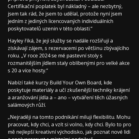
Certifikační poplatek byl nákladný – ale nezbytný,
jsem tak rád, že jsem to udělal, protože nyní jsem
jedním z jediných licencovaných individuálních
poskytovatelů uzenin v této oblasti.“
Hayley říká, že její služby se nadále rozšiřují a
získávají zájem, s rezervacemi po většinu zbývajícího
roku. „V roce 2024 se mé pastevní stoly s
rozmanitějším jídlem staly oblíbenými pro velké akce
s 20 a více hosty.“
Nabízí také kurzy Build Your Own Board, kde
poskytuje materiály a učí zkušenější techniky krájení
a aranžování jídla a – ano – vytváření těch úžasných
salámových růží.
„Nejraději na tomto podnikání miluji flexibilitu. Mohu
pracovat, kdy chci, a vzít si volno, kdy chci. Bylo to pro
mě nejlepší kreativní východisko, jak poznat nové lidi