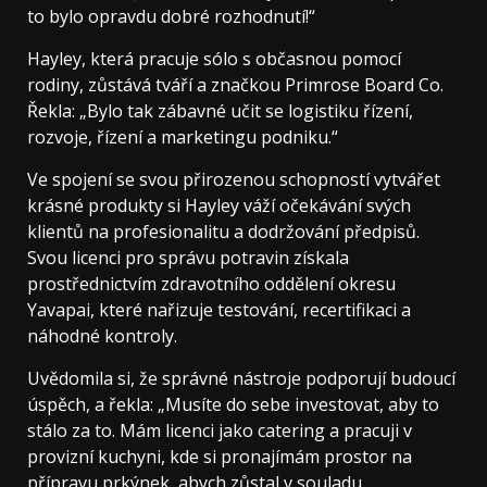
to bylo opravdu dobré rozhodnutí!“
Hayley, která pracuje sólo s občasnou pomocí
rodiny, zůstává tváří a značkou Primrose Board Co.
Řekla: „Bylo tak zábavné učit se logistiku řízení,
rozvoje, řízení a marketingu podniku.“
Ve spojení se svou přirozenou schopností vytvářet
krásné produkty si Hayley váží očekávání svých
klientů na profesionalitu a dodržování předpisů.
Svou licenci pro správu potravin získala
prostřednictvím zdravotního oddělení okresu
Yavapai, které nařizuje testování, recertifikaci a
náhodné kontroly.
Uvědomila si, že správné nástroje podporují budoucí
úspěch, a řekla: „Musíte do sebe investovat, aby to
stálo za to. Mám licenci jako catering a pracuji v
provizní kuchyni, kde si pronajímám prostor na
přípravu prkýnek, abych zůstal v souladu.