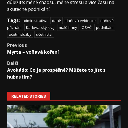
důležité: méně chaosu, méně stresu a více času na
skutečné podnikání.
Tags:
administrativa
daně
daňová evidence
daňové
přiznání
Karlovarský kraj
malé firmy
OSVČ
podnikání
účetní služby
účetnictví
Previous
Myrta – voňavá koření
Další
Avokádo: Co je prospěšné? Můžete to jíst s
hubnutím?
RELATED STORIES