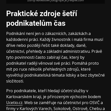
Zdroj náhledové fotografie je freepik.com
Praktické zdroje šetří
podnikatelům čas
Podnikání není jen o zákaznících, zakázkách a
každodenní práci. Každý živnostník i malá firma musí
dříve nebo později řešit také doklady, daně,
účetnictví, přehledy a základní administrativu. Právě
tyto povinnosti často zabírají čas, který by
podnikatel raději věnoval své práci. Pomáhá proto
mít po ruce několik přehledných zdrojů, které
vysvětlují podnikatelská témata lidsky a bez zbytečné
složitosti.
Pro podnikatele, kteří hledají účetní služby v
Karlovarském kraji, je přirozeným výchozím bodem
Ucetio.cz
. Web se zaměřuje na účetnictví pro OSVČ a
firmy v Karlových Varech, Sokolově, Ostrově, Chebu a