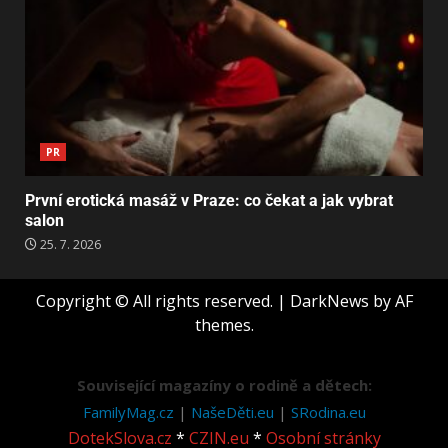
PR
První erotická masáž v Praze: co čekat a jak vybrat
salon
25. 7. 2026
Copyright © All rights reserved.
|
DarkNews
by AF
themes.
Související magazíny o rodině a dětech:
FamilyMag.cz
|
NašeDěti.eu
|
SRodina.eu
DotekSlova.cz
*
CZIN.eu
*
Osobní stránky