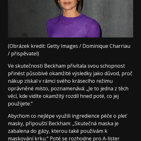
(Obrázek kredit: Getty Images / Dominique Charriau
/ přispěvatel)
Ve skutečnosti Beckham přivítala svou schopnost
přinést působivé okamžité výsledky jako důvod, proč
nákup získal v rámci svého krásecího režimu
oprávněné místo, poznamenává: „Je to jedna z těch
věcí, kde vidíte okamžitý rozdíl hned poté, co jej
použijete.“
Abychom co nejlépe využili ingredience péče o pleť
masky, připouští Beckham: „Skutečná maska ​​je
zabalena do gázy, kterou také používám k
maskování krku.“ Poté se rozhodne pro A-lister