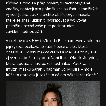
růžovou vodou a přeplňovanými technologiemi
značky, nabízejí pro pokožku celou řadu okamžitých
výhod. Jedno použití těchto obličejových masek,
které se snaží uklidnit, hydratovat a vyživovat
pokožku, nechá vaše pleť pocit prudce
záviděníhodnou záři.
V rozhovoru s
V lesku
Victoria Beckham zvedla víko na
její vysoce očekávané rutině péče o pleť, která
obsahuje luxusní měkký krém La Mer. Ale to byla její
zjevení nábožensky používání listu několikrát týdně,
která upoutala naši pozornost, říká: „Používám
infuzní masku Sarah Chapman 3d. Miluji ji – moje
kůže to opravdu jí, takže to dělám několikrát týdně.“