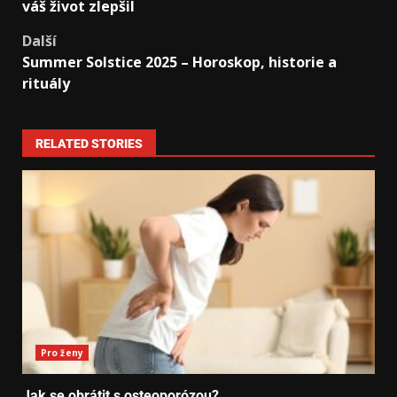
váš život zlepšil
Další
Summer Solstice 2025 – Horoskop, historie a
rituály
RELATED STORIES
Pro ženy
Jak se obrátit s osteoporózou?