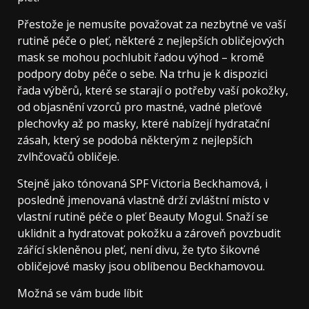
Přestože je nemusíte považovat za nezbytné ve vaší
rutině péče o pleť, některé z nejlepších obličejových
mask se mohou pochlubit řadou výhod – kromě
podpory doby péče o sebe. Na trhu je k dispozici
řada výběrů, které se starají o potřeby vaší pokožky,
od objasnění vzorců pro mastné, vadné pleťové
plechovky až po masky, které nabízejí hydratační
zásah, který se podobá některým z nejlepších
zvlhčovačů obličeje.
Stejně jako tónovaná SPF Victoria Beckhamová, i
posledně jmenovaná vlastně drží zvláštní místo v
vlastní rutině péče o pleť Beauty Mogul. Snaží se
uklidnit a hydratovat pokožku a zároveň povzbudit
zářící skleněnou pleť, není divu, že tyto šikovné
obličejové masky jsou oblíbenou Beckhamovou.
Možná se vám bude líbit