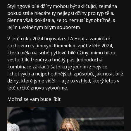
Stylingové bílé džíny mohou být skličující, zejména
pokud stále hledáte ty nejlepší džíny pro typ těla.
Sienna však dokázala, že to nemusí být obtížné, s
jejím uvolněným bílým souborem.
V létě roku 2024 bojovala s LA Heat a zamířila k
rozhovoru s Jimmym Kimmelem zpět v létě 2024,
která měla na sobě pytlové bílé džíny, mimo bílou
vestu, bílé trenéry a hnědý pás. Jednoduchá
kombinace základů šatníku je jedním z nejvíce
lichotivých a nejpohodlnějších způsobů, jak nosit bílé
džíny, které jsme viděli – a je to vzhled, který letos v
létě určitě znovu vytvoříme.
Možná se vám bude líbit