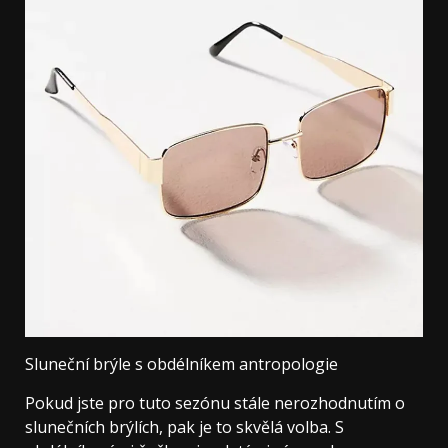
Sluneční brýle s obdélníkem antropologie
Pokud jste pro tuto sezónu stále nerozhodnutím o
slunečních brýlích, pak je to skvělá volba. S