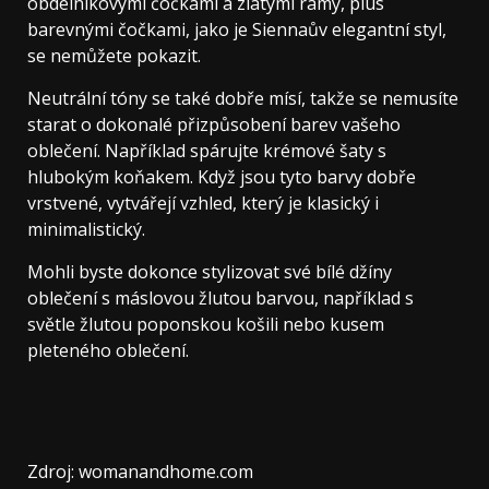
obdélníkovými čočkami a zlatými rámy, plus
barevnými čočkami, jako je Siennaův elegantní styl,
se nemůžete pokazit.
Neutrální tóny se také dobře mísí, takže se nemusíte
starat o dokonalé přizpůsobení barev vašeho
oblečení. Například spárujte krémové šaty s
hlubokým koňakem. Když jsou tyto barvy dobře
vrstvené, vytvářejí vzhled, který je klasický i
minimalistický.
Mohli byste dokonce stylizovat své bílé džíny
oblečení s máslovou žlutou barvou, například s
světle žlutou poponskou košili nebo kusem
pleteného oblečení.
Zdroj: womanandhome.com