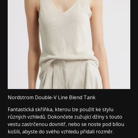
Nordstrom Double-V Line Blend Tank
Fantastická skříňka, kterou lze použít ke stylu
různých vzhledů. Dokončete zužující džíny s touto
vestu zastrčenou dovnitř, nebo se noste pod bílou
košili, abyste do svého vzhledu přidali rozměr.