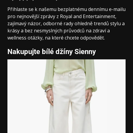
Přihlaste se k našemu bezplatnému dennímu e-mailu
pro nejnovější zprávy z Royal and Entertainment,
zajímavý názor, odborné rady ohledně trendů stylu a
krásy a bez nesmyslných průvodců na zdraví a
wellness otázky, na které chcete odpovědět.
Nakupujte bílé džíny Sienny