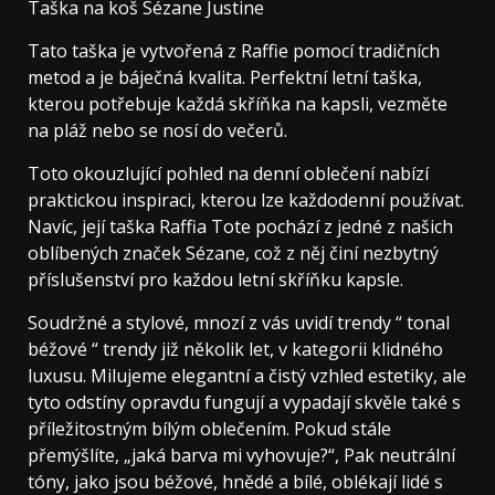
Taška na koš Sézane Justine
Tato taška je vytvořená z Raffie pomocí tradičních
metod a je báječná kvalita. Perfektní letní taška,
kterou potřebuje každá skříňka na kapsli, vezměte
na pláž nebo se nosí do večerů.
Toto okouzlující pohled na denní oblečení nabízí
praktickou inspiraci, kterou lze každodenní používat.
Navíc, její taška Raffia Tote pochází z jedné z našich
oblíbených značek Sézane, což z něj činí nezbytný
příslušenství pro každou letní skříňku kapsle.
Soudržné a stylové, mnozí z vás uvidí trendy “ tonal
béžové “ trendy již několik let, v kategorii klidného
luxusu. Milujeme elegantní a čistý vzhled estetiky, ale
tyto odstíny opravdu fungují a vypadají skvěle také s
příležitostným bílým oblečením. Pokud stále
přemýšlíte, „jaká barva mi vyhovuje?“, Pak neutrální
tóny, jako jsou béžové, hnědé a bílé, oblékají lidé s