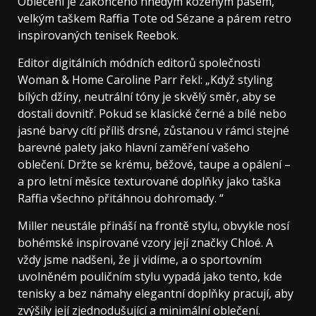
Oblečení je zakončeno hnědým koženým pásem,
velkým taškem Raffia Tote od Sézane a párem retro
inspirovaných tenisek Reebok.
Editor digitálních módních editorů společnosti
Woman & Home Caroline Parr řekl: „Když styling
bílých džíny, neutrální tóny je skvělý směr, aby se
dostali dovnitř. Pokud se klasické černé a bílé nebo
jasné barvy cítí příliš drsné, zůstanou v rámci stejné
barevné palety jako hlavní zaměření vašeho
oblečení. Držte se krému, béžové, taupe a opálení –
a pro letní měsíce texturované doplňky jako taška
Raffia všechno přitáhnou dohromady. “
Miller neustále přináší na frontě stylu, obvykle nosí
bohémské inspirované vzory její značky Chloé. A
vždy jsme nadšeni, že ji vidíme, a o sportovním
uvolněném pouličním stylu vypadá jako tento, kde
tenisky a bez námahy elegantní doplňky pracují, aby
zvýšily její zjednodušující a minimální oblečení.