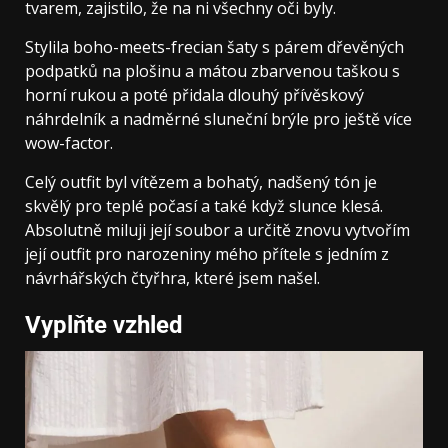
tvarem, zajistilo, že na ni všechny oči byly.
Stylila boho-meets-frecian šaty s párem dřevěných
podpatků na plošinu a mátou zbarvenou taškou s
horní rukou a poté přidala dlouhý přívěskový
náhrdelník a nadměrné sluneční brýle pro ještě více
wow-factor.
Celý outfit byl vítězem a bohatý, nadšený tón je
skvělý pro teplé počasí a také když slunce klesá.
Absolutně miluji její soubor a určitě znovu vytvořím
její outfit pro narozeniny mého přítele s jedním z
návrhářských čtyřhra, které jsem našel.
Vyplňte vzhled