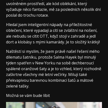
uvolněném prostředí, ale kód oblékání, který
vyžaduje něco fantazie, mě za posledních několik dní
poslal do trochu rotace.
Hledal jsem inteligentní nápady na příležitostné
oblečení, které vypadají a cítí se zvláštní na nošení,
ale nebudu se cítit OTT, když stojí v zahradě a jedl
dort a klobásy s mými kamarády. Je to složitý krátký!
Naštěstí si myslím, že jsem právě našel řešení mého
dilematu šatníku, protože Salma Hayek byl minulý
týden spatřen v New Yorku na sobě dechberoucí
spálené oranžové šaty a je to vzhled, který rozhodně
zaškrtne všechny mé letní večírky. Miluji také
překvapivou barevnou kombinaci šatů a mátové
zelené tašky.
Možná se vám bude líbit