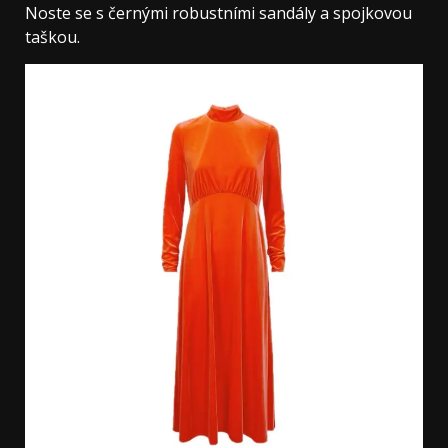
Noste se s černými robustními sandály a spojkovou
taškou.