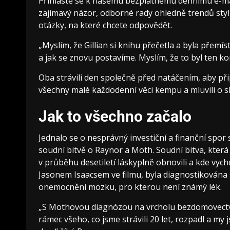
Přihlaste se k našemu bezplatnému dennímu e-mai
zajímavý názor, odborné rady ohledně trendů styl
otázky, na které chcete odpovědět.
„Myslím, že Gillian si knihu přečetla a byla pře
a jak se znovu postavíme. Myslím, že to byl ten kon
Oba strávili den společně před natáčením, aby připra
všechny malé každodenní věci kempu a mluvili o s
Jak to všechno začalo
Jednalo se o nesprávný investiční a finanční spor 
soudní bitvě o Raynor a Moth. Soudní bitva, která 
v průběhu desetiletí láskyplně obnovili a kde vyc
Jasonem Isaacsem ve filmu, byla diagnostikována 
onemocnění mozku, pro kterou není známý lék.
„S Mothovou diagnózou na vrcholu bezdomovectví t
rámec všeho, co jsme strávili 20 let, rozpadl a my