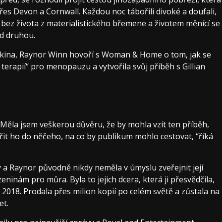
es Devon a Cornwall. Každou noc tábořili divoké a doufali,
, bez života z materialistického břemene a životem měnící se
ed druhou.
h kina, Raynor Winn hovoří s Woman & Home o tom, jak se
 terapií“ pro menopauzu a vytvořila svůj příběh s Gillian
r]Měla jsem veškerou důvěru, že by mohla vzít ten příběh,
vořit ho do něčeho, na co by publikum mohlo cestovat, “říká
 a Raynor původně nikdy neměla v úmyslu zveřejnit její
inám pro můra. Byla to jejich dcera, která ji přesvědčila,
 2018. Prodala přes milion kopií po celém světě a zůstala na
et.