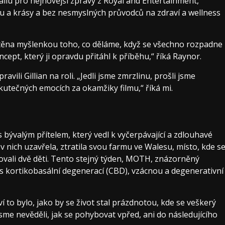
lu pro nejnovější zprávy z Royal and Entertainment,
u a krásy a bez nesmyslných průvodců na zdraví a wellness
místěna myšlenkou toho, co děláme, když se všechno rozpadne
cept, který ji opravdu přitáhl k příběhu,“ říká Raynor.
vili Gillian na roli. „Jedli jsme zmrzlinu, prošli jsme
kutečných emocích za okamžiky filmu,“ říká mi.
s bývalým přítelem, který vedl k vyčerpávající a zdlouhavé
v nich uzavřela, ztratila svou farmu ve Walesu, místo, kde s
hovali dvě děti. Tento stejný týden, MOTH, znázorněný
s kortikobasální degenerací (CBD), vzácnou a degenerativní
o bylo, jako by se život stal prázdnotou, kde se veškerý
 jsme nevěděli, jak se pohybovat vpřed, ani do následujícího