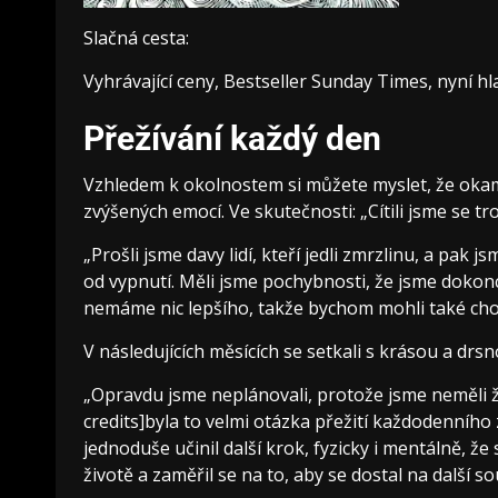
Slačná cesta:
Vyhrávající ceny, Bestseller Sunday Times, nyní hl
Přežívání každý den
Vzhledem k okolnostem si můžete myslet, že okamž
zvýšených emocí. Ve skutečnosti: „Cítili jsme se t
„Prošli jsme davy lidí, kteří jedli zmrzlinu, a pak
od vypnutí. Měli jsme pochybnosti, že jsme dokonc
nemáme nic lepšího, takže bychom mohli také chod
V následujících měsících se setkali s krásou a dr
„Opravdu jsme neplánovali, protože jsme neměli ž
credits]byla to velmi otázka přežití každodenního
jednoduše učinil další krok, fyzicky i mentálně, ž
životě a zaměřil se na to, aby se dostal na další so