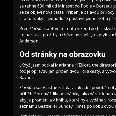
se táhne 630 mil od Mineset do Poole v Dorsetu př
že se objeví nová cesta. Příběh je oslavou přírody
sílu turistiky – jednoduše postavit jednu nohu př
Před
Slačná cesta
Uvolte tento víkend do britskýc
kniha stala, proč byla chůze nejlepší „rozptylovací
Anderson.
Od stránky na obrazovku
„Když jsem potkal Marianne.“ [Elliott, the directo
což je opravdu jen příběh dvou lidí a cesty, a vyt
Raynor.
Slačná cesta
Vlastně začala v základní podobě noty
příběh. Shromáždila poznámky jako dárek k narozen
aby je proměnila v knihu, která byla vydána v roce
seznamu Bestseller Sunday Times po dobu dvou l