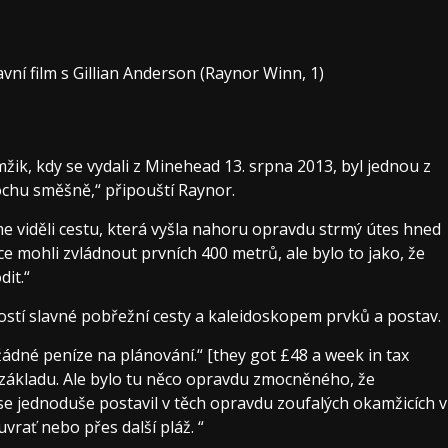
avní film s Gillian Anderson (Raynor Winn, 1)
ik, kdy se vydali z Minehead 13. srpna 2013, byl jednou z
rochu směšně,“ připouští Raynor.
 jsme viděli cestu, která vyšla nahoru opravdu strmý útes hned
e mohli zvládnout prvních 400 metrů, ale bylo to jako, že
it.“
sností slavné pobřežní cesty a kaleidoskopem prvků a postav.
ádné peníze na plánování.“ [they got £48 a week in tax
 základu. Ale bylo tu něco opravdu zmocněného, ​​že
e se jednoduše postavil v těch opravdu zoufalých okamžicích v
uvrať nebo přes další pláž. “