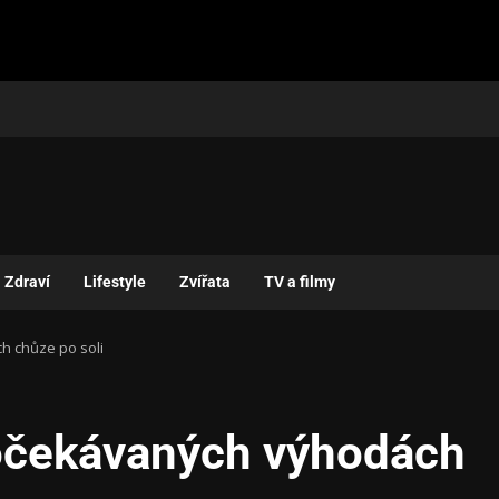
Zdraví
Lifestyle
Zvířata
TV a filmy
 chůze po soli
očekávaných výhodách