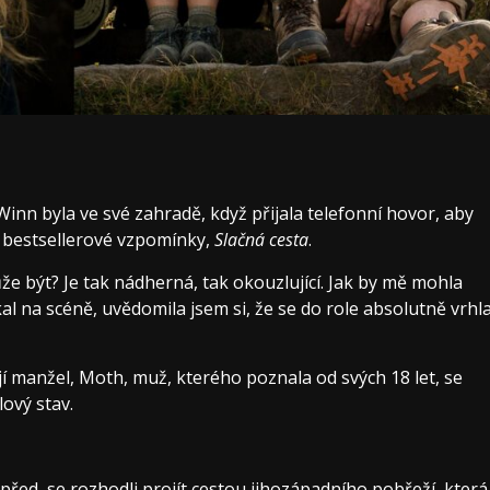
nn byla ve své zahradě, když přijala telefonní hovor, aby
ejí bestsellerové vzpomínky,
Slačná cesta
.
že být? Je tak nádherná, tak okouzlující. Jak by mě mohla
al na scéně, uvědomila jsem si, že se do role absolutně vrhl
jí manžel, Moth, muž, kterého poznala od svých 18 let, se
ový stav.
vpřed, se rozhodli projít cestou jihozápadního pobřeží, která