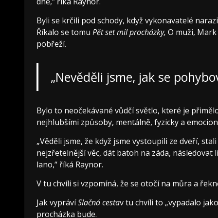
dne,“ říká Raynor.
Byli se krčili pod schody, když vykonavatelé narazil
Říkalo se tomu
Pět set mil procházky
,
O muži, Mark 
pobřeží.
„Nevěděli jsme, jak se pohybo
Bylo to neočekávané vůdčí světlo, které je přimělo 
nejhlubšími způsoby, mentálně, fyzicky a emocion
„Věděli jsme, že když jsme vystoupili ze dveří, sta
nejzřetelnější věc, dát batoh na záda, následovat 
lano,“ říká Raynor.
V tu chvíli si vzpomíná, že se otočí na můra a řek
Jak vypráví
Slačná cesta
v tu chvíli to „vypadalo jak
procházka bude.