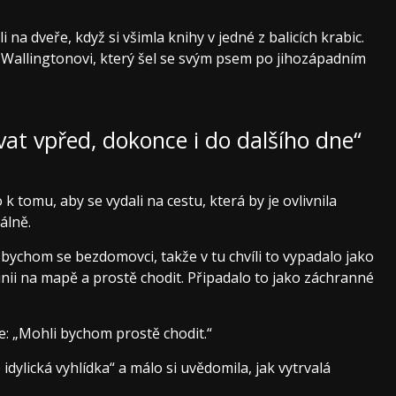
i na dveře, když si všimla knihy v jedné z balicích krabic.
Wallingtonovi, který šel se svým psem po jihozápadním
vat vpřed, dokonce i do dalšího dne“
k tomu, aby se vydali na cestu, která by je ovlivnila
álně.
li bychom se bezdomovci, takže v tu chvíli to vypadalo jako
linii na mapě a prostě chodit. Připadalo to jako záchranné
ne: „Mohli bychom prostě chodit.“
o idylická vyhlídka“ a málo si uvědomila, jak vytrvalá