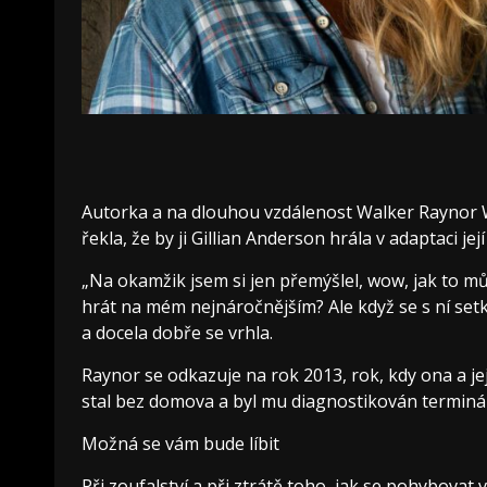
Autorka a na dlouhou vzdálenost Walker Raynor Wi
řekla, že by ji Gillian Anderson hrála v adaptaci j
„Na okamžik jsem si jen přemýšlel, wow, jak to mů
hrát na mém nejnáročnějším? Ale když se s ní setk
a docela dobře se vrhla.
Raynor se odkazuje na rok 2013, rok, kdy ona a je
stal bez domova a byl mu diagnostikován terminál
Možná se vám bude líbit
Při zoufalství a při ztrátě toho, jak se pohybovat 