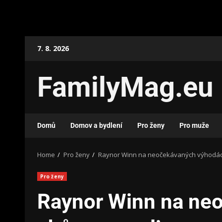
7. 8. 2026
FamilyMag.eu
Domů
Domov a bydlení
Pro ženy
Pro muže
Home
Pro ženy
Raynor Winn na neočekávaných výhodách
Pro ženy
Raynor Winn na ne