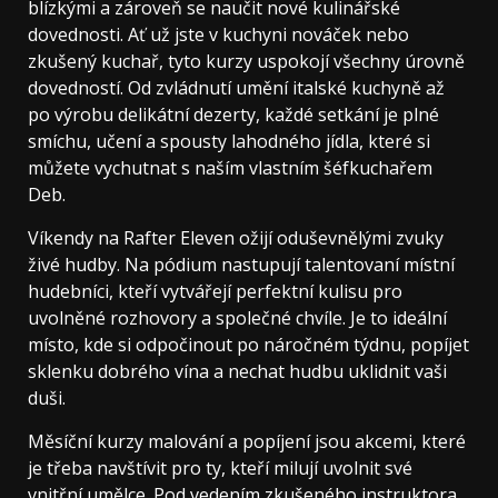
blízkými a zároveň se naučit nové kulinářské
dovednosti. Ať už jste v kuchyni nováček nebo
zkušený kuchař, tyto kurzy uspokojí všechny úrovně
dovedností. Od zvládnutí umění italské kuchyně až
po výrobu delikátní dezerty, každé setkání je plné
smíchu, učení a spousty lahodného jídla, které si
můžete vychutnat s naším vlastním šéfkuchařem
Deb.
Víkendy na Rafter Eleven ožijí oduševnělými zvuky
živé hudby. Na pódium nastupují talentovaní místní
hudebníci, kteří vytvářejí perfektní kulisu pro
uvolněné rozhovory a společné chvíle. Je to ideální
místo, kde si odpočinout po náročném týdnu, popíjet
sklenku dobrého vína a nechat hudbu uklidnit vaši
duši.
Měsíční kurzy malování a popíjení jsou akcemi, které
je třeba navštívit pro ty, kteří milují uvolnit své
vnitřní umělce. Pod vedením zkušeného instruktora