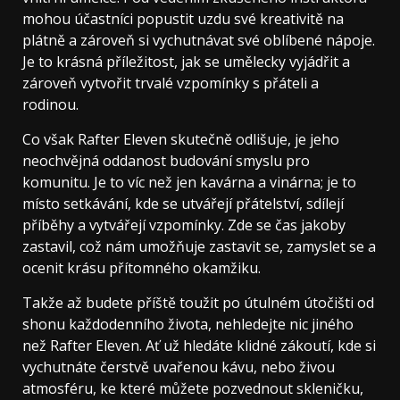
mohou účastníci popustit uzdu své kreativitě na
plátně a zároveň si vychutnávat své oblíbené nápoje.
Je to krásná příležitost, jak se umělecky vyjádřit a
zároveň vytvořit trvalé vzpomínky s přáteli a
rodinou.
Co však Rafter Eleven skutečně odlišuje, je jeho
neochvějná oddanost budování smyslu pro
komunitu. Je to víc než jen kavárna a vinárna; je to
místo setkávání, kde se utvářejí přátelství, sdílejí
příběhy a vytvářejí vzpomínky. Zde se čas jakoby
zastavil, což nám umožňuje zastavit se, zamyslet se a
ocenit krásu přítomného okamžiku.
Takže až budete příště toužit po útulném útočišti od
shonu každodenního života, nehledejte nic jiného
než Rafter Eleven. Ať už hledáte klidné zákoutí, kde si
vychutnáte čerstvě uvařenou kávu, nebo živou
atmosféru, ke které můžete pozvednout skleničku,