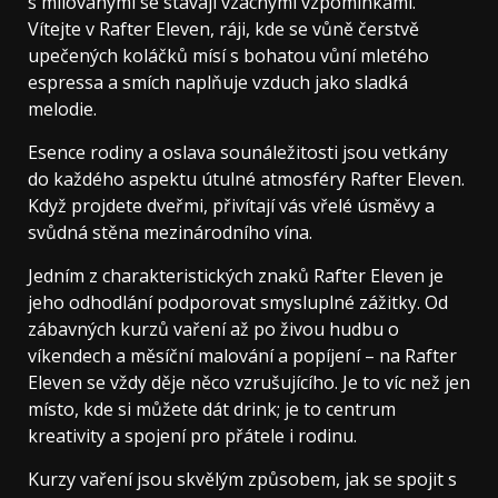
s milovanými se stávají vzácnými vzpomínkami.
Vítejte v Rafter Eleven, ráji, kde se vůně čerstvě
upečených koláčků mísí s bohatou vůní mletého
espressa a smích naplňuje vzduch jako sladká
melodie.
Esence rodiny a oslava sounáležitosti jsou vetkány
do každého aspektu útulné atmosféry Rafter Eleven.
Když projdete dveřmi, přivítají vás vřelé úsměvy a
svůdná stěna mezinárodního vína.
Jedním z charakteristických znaků Rafter Eleven je
jeho odhodlání podporovat smysluplné zážitky. Od
zábavných kurzů vaření až po živou hudbu o
víkendech a měsíční malování a popíjení – na Rafter
Eleven se vždy děje něco vzrušujícího. Je to víc než jen
místo, kde si můžete dát drink; je to centrum
kreativity a spojení pro přátele i rodinu.
Kurzy vaření jsou skvělým způsobem, jak se spojit s