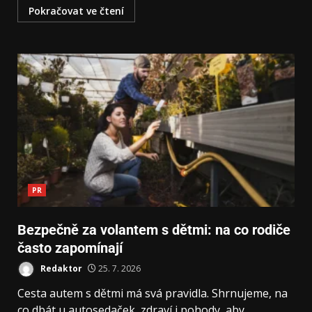
Pokračovat ve čtení
PR
Bezpečně za volantem s dětmi: na co rodiče
často zapomínají
Redaktor
25. 7. 2026
Cesta autem s dětmi má svá pravidla. Shrnujeme, na
co dbát u autosedaček, zdraví i pohody, aby...