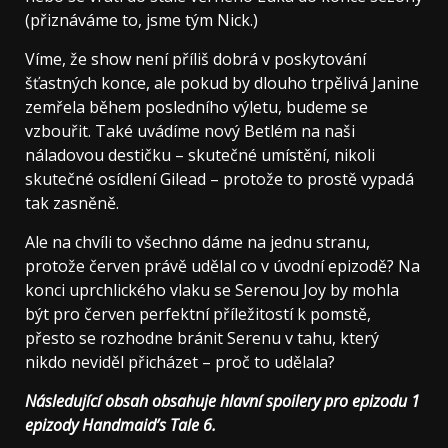
(přiznáváme to, jsme tým Nick.)
Víme, že show není příliš dobrá v poskytování
šťastných konce, ale pokud by dlouho trpělivá Janine
zemřela během posledního výletu, budeme se
vzbouřit. Také uvádíme nový Betlém na naši
náladovou destičku – skutečné umístění, nikoli
skutečné osídlení Gilead – protože to prostě vypadá
tak zasněně.
Ale na chvíli to všechno dáme na jednu stranu,
protože červen právě udělal co v úvodní epizodě? Na
konci uprchlického vlaku se Serenou Joy by mohla
být pro červen perfektní příležitostí k pomstě,
přesto se rozhodne bránit Serenu v tahu, který
nikdo neviděl přicházet – proč to udělala?
Následující obsah obsahuje hlavní spoilery pro epizodu 1
epizody Handmaid’s Tale 6.