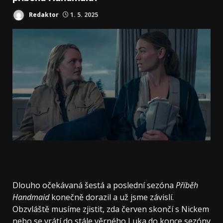
Redaktor
1. 5. 2025
Dlouho očekávaná šestá a poslední sezóna
Příběh
Handmaid
konečně dorazil a už jsme závislí.
Obzvláště musíme zjistit, zda červen skončí s Nickem
nebo se vrátí do stále věrného Luka do konce sezóny