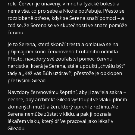
role. Červen je unavený, v mnoha fyzické bolesti a
nemá vše, co pro sebe a Nicole potřebuje. Přesto se
rozzlobeně otřese, když se Serena snaží pomoci – a
zdá se, že Serena se ve skutečnosti ve snaze pomůže
červnu.
Je to Serena, která skončí tresta a omlouvá se na
přijímajícím konci červnového brutálního odmítla.
Přesto, navzdory své zoufalství pomoci červnu,
narcistka, která je Serena, stále upouští „chválu být“
tady a „Kéž vás Bůh uzdraví“, přestože je obklopen
přeživšími Gilead.
Navzdory červnovému šeptání, aby ji zavřela sakra –
nechce, aby architekt Gilead vystoupil ve vlaku plném
zlomených mužů a žen, který uprchl z režimu. Ale
Serena nemůže zůstat v klidu, a pak ji poznala
lékařem vlaku, který dříve pracoval jako lékař v
Gileadu.