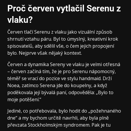
Proč červen vytlačil Serenu z
vlaku?
Červen tlačí Serenu z vlaku jako vizuální způsob
shrnutí vztahu páru. Byl to úmyslný, kreativní krok
spisovatelů, aby sdělil vše, o čem jejich propojení
bylo. Nejprve však nějaký kontext.
Červen a dynamika Sereny ve vlaku je velmi otřesná
– červen začíná tím, že je pro Serenu nápomocný,
téměř se vrací do pozice ve stylu handmaid. Drží
Noea, zatímco Serena jde do koupelny, a když
poděkovala její bývalá paní, odpověděla: „Bylo to
moje potěšení.“
Jediné, co potřebovala, bylo hodit do „požehnaného
dne“ a my bychom určitě navrhli, aby byla plně
převzata Stockholmským syndromem. Pak je tu