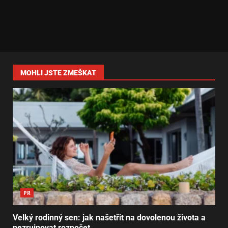
MOHLI JSTE ZMEŠKAT
PR
Velký rodinný sen: jak našetřit na dovolenou života a
nezruinovat rozpočet