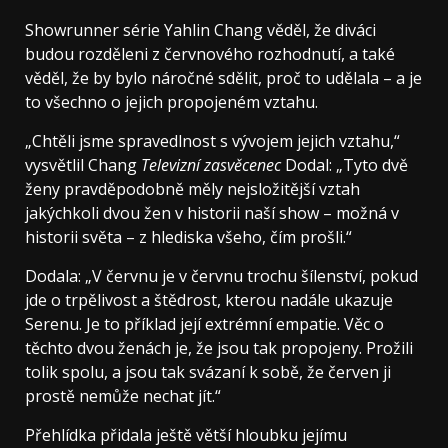
Showrunner série Yahlin Chang věděl, že diváci
budou rozděleni z červnového rozhodnutí, a také
věděl, že by bylo náročné sdělit, proč to udělala – a je
to všechno o jejich propojeném vztahu.
„Chtěli jsme spravedlnost s vývojem jejich vztahu,“
vysvětlil Chang
Televizní zasvěcenec
Dodal: „Tyto dvě
ženy pravděpodobně měly nejsložitější vztah
jakýchkoli dvou žen v historii naší show – možná v
historii světa – z hlediska všeho, čím prošli.“
Dodala: „V červnu je v červnu trochu šílenství, pokud
jde o trpělivost a štědrost, kterou nadále ukazuje
Serenu. Je to příklad její extrémní empatie. Věc o
těchto dvou ženách je, že jsou tak propojeny. Prožili
tolik spolu, a jsou tak svázaní k sobě, že červen ji
prostě nemůže nechat jít.“
Přehlídka přidala ještě větší hloubku jejímu