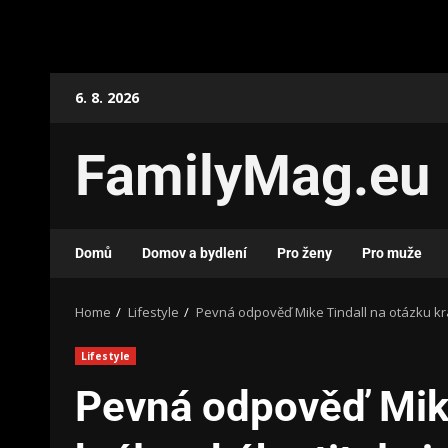
6. 8. 2026
FamilyMag.eu
Domů
Domov a bydlení
Pro ženy
Pro muže
Home
Lifestyle
Pevná odpověď Mike Tindall na otázku krá
Lifestyle
Pevná odpověď Mike