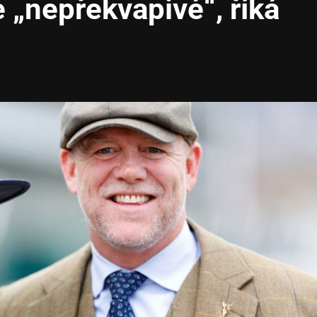
e „nepřekvapivé“, říká