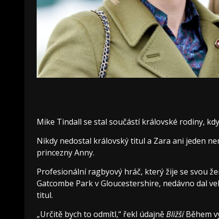
Mike Tindall se stal součástí královské rodiny, kdy
Nikdy nedostal královský titul a Zara ani jeden n
princezny Anny.
Profesionální ragbyový hráč, který žije se svou že
Gatcombe Park v Gloucestershire, nedávno dal vel
titul.
„Určitě bych to odmítl,“ řekl údajně
Bližší
Během vy