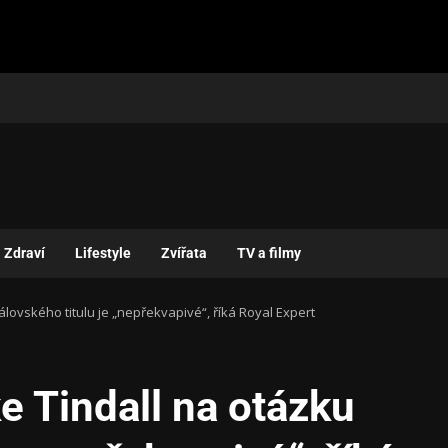
Zdraví
Lifestyle
Zvířata
TV a filmy
lovského titulu je „nepřekvapivé“, říká Royal Expert
 Tindall na otázku