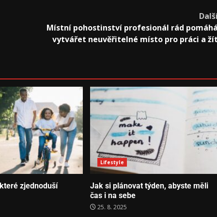
Dalš
Místní pohostinství profesionál rád pomáh
vytvářet neuvěřitelné místo pro práci a ží
Lifestyle
 které zjednoduší
Jak si plánovat týden, abyste měli
čas i na sebe
25. 8. 2025