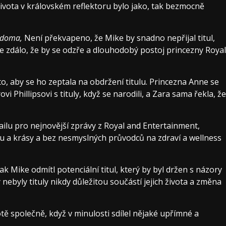
života v královském reflektoru bylo jako, tak bezmocně
 doma,
Není překvapeno, že Mike by snadno nepřijal titul,
e zdálo, že by se odzře a dlouhodobý postoj princezny Royal
o, aby se ho zeptala na obdržení titulu. Princezna Anne se
vi Phillipsovi s tituly, když se narodili, a Zara sama řekla, že
lu pro nejnovější zprávy z Royal and Entertainment,
u a krásy a bez nesmyslných průvodců na zdraví a wellness
a tak Mike odmítl potenciální titul, který by byl držen s názory
ebyly tituly nikdy důležitou součástí jejich života a změna
tě společně, když v minulosti sdílel nějaké upřímné a