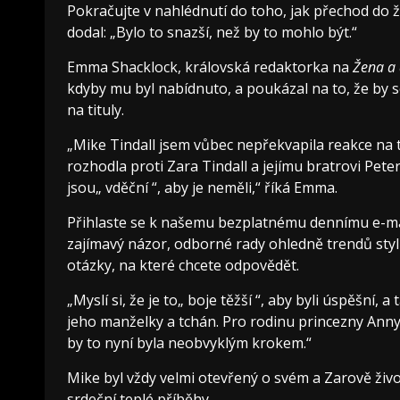
Pokračujte v nahlédnutí do toho, jak přechod do 
dodal: „Bylo to snazší, než by to mohlo být.“
Emma Shacklock, královská redaktorka na
Žena a
kdyby mu byl nabídnuto, a poukázal na to, že by s
na tituly.
„Mike Tindall jsem vůbec nepřekvapila reakce na t
rozhodla proti Zara Tindall a jejímu bratrovi Petero
jsou„ vděční “, aby je neměli,“ říká Emma.
Přihlaste se k našemu bezplatnému dennímu e-mai
zajímavý názor, odborné rady ohledně trendů styl
otázky, na které chcete odpovědět.
„Myslí si, že je to„ boje těžší “, aby byli úspěšní, 
jeho manželky a tchán. Pro rodinu princezny Anny n
by to nyní byla neobvyklým krokem.“
Mike byl vždy velmi otevřený o svém a Zarově živo
srdeční teplé příběhy.