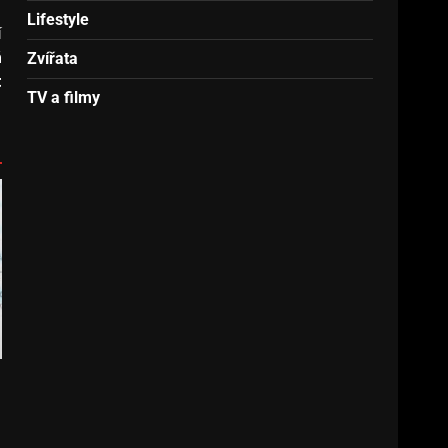
Lifestyle
í
á
Zvířata
t
TV a filmy