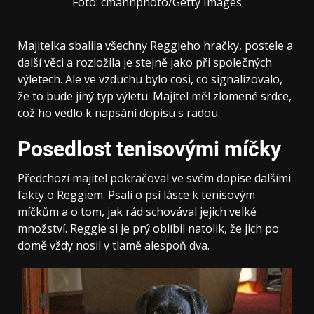
Foto: cmannphoto/Getty Images
Majitelka sbalila všechny Reggieho hračky, postele a
další věci a rozložila je stejně jako při společných
výletech. Ale ve vzduchu bylo cosi, co signalizovalo,
že to bude jiný typ výletu. Majitel měl zlomené srdce,
což ho vedlo k napsání dopisu s radou.
Posedlost tenisovými míčky
Předchozí majitel pokračoval ve svém dopise dalšími
fakty o Reggiem. Psali o psí lásce k tenisovým
míčkům a o tom, jak rád schovával jejich velké
množství. Reggie si je prý oblíbil natolik, že jich po
domě vždy nosil v tlamě alespoň dva.