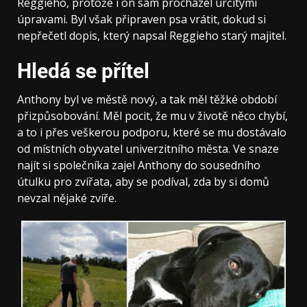
Reggieho, protože i on sám procházel určitými
úpravami. Byl však připraven psa vrátit, dokud si
nepřečetl dopis, který napsal Reggieho starý majitel.
Hledá se přítel
Anthony byl ve městě nový, a tak měl těžké období
přizpůsobování. Měl pocit, že mu v životě něco chybí,
a to i přes veškerou podporu, které se mu dostávalo
od místních obyvatel univerzitního města. Ve snaze
najít si společníka zajel Anthony do sousedního
útulku pro zvířata, aby se podíval, zda by si domů
nevzal nějaké zvíře.