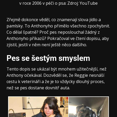
v roce 2006 v péči o psa: Zdroj: YouTube
Zřejmě dokonce věděl, co znamenají slova jídlo a
pamlsky. To Anthonyho přimělo všechno zpochybnit.
Co dělal špatně? Proč pes neposlouchal žádný z
Anthonyho příkazů? Pokračoval ve čtení dopisu, aby
zjistil, jestli v něm není ještě něco dalšího.
Pes se šestým smyslem
Tento dopis se ukázal být mnohem užitečnější, než
Anthony očekával. Dozvěděl se, že Reggie nesnáší
cestu k veterináři a že je to vždycky dlouhý proces,
než se pes dostane dovnitř auta.