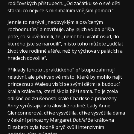
rodičovských přístupech. „Od začátku se o své děti
starali co nejvíce s minimálním vnějším pomocí.“
Jennie to nazývá „neobvyklým a osvíceným
rozhodnutím“ a navrhuje, aby jejich volba přišla
poté, co si uvědomili, že „nemohou vrátit osud, do
kterého jste se narodili“, místo toho můžete „udělat
život více rodinné aféře, než by výchova v palácích a
hradech dovolila“.
Příklady tohoto „praktického“ přístupu zahrnují
relativní, ale překvapivé místo, které by mohlo najít
princeznu z Walesu visící se svými dětmi a budoucí
král a královna, která škola běží sama. To je zcela
odlišné od zkušeností krále Charlese a princezny
Anny vyrůstající v královské rodině. Lady Anne
Glenconnerová, dříve vysvětlila, dříve vysvětlila dáma
v čekání princezny Margaret
Dobře!
že královna
Elizabeth byla hodně pryč kvůli intenzivním