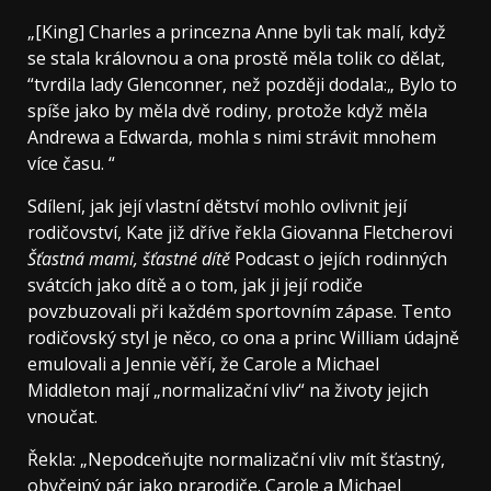
„[King] Charles a princezna Anne byli tak malí, když
se stala královnou a ona prostě měla tolik co dělat,
“tvrdila lady Glenconner, než později dodala:„ Bylo to
spíše jako by měla dvě rodiny, protože když měla
Andrewa a Edwarda, mohla s nimi strávit mnohem
více času. “
Sdílení, jak její vlastní dětství mohlo ovlivnit její
rodičovství, Kate již dříve řekla Giovanna Fletcherovi
Šťastná mami, šťastné dítě
Podcast o jejích rodinných
svátcích jako dítě a o tom, jak ji její rodiče
povzbuzovali při každém sportovním zápase. Tento
rodičovský styl je něco, co ona a princ William údajně
emulovali a Jennie věří, že Carole a Michael
Middleton mají „normalizační vliv“ na životy jejich
vnoučat.
Řekla: „Nepodceňujte normalizační vliv mít šťastný,
obyčejný pár jako prarodiče. Carole a Michael