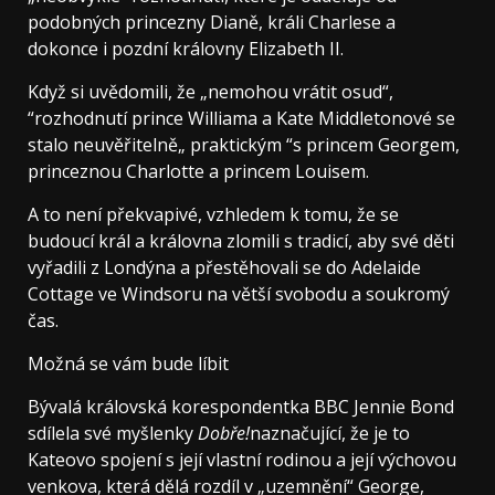
podobných princezny Dianě, králi Charlese a
dokonce i pozdní královny Elizabeth II.
Když si uvědomili, že „nemohou vrátit osud“,
“rozhodnutí prince Williama a Kate Middletonové se
stalo neuvěřitelně„ praktickým “s princem Georgem,
princeznou Charlotte a princem Louisem.
A to není překvapivé, vzhledem k tomu, že se
budoucí král a královna zlomili s tradicí, aby své děti
vyřadili z Londýna a přestěhovali se do Adelaide
Cottage ve Windsoru na větší svobodu a soukromý
čas.
Možná se vám bude líbit
Bývalá královská korespondentka BBC Jennie Bond
sdílela své myšlenky
Dobře!
naznačující, že je to
Kateovo spojení s její vlastní rodinou a její výchovou
venkova, která dělá rozdíl v „uzemnění“ George,