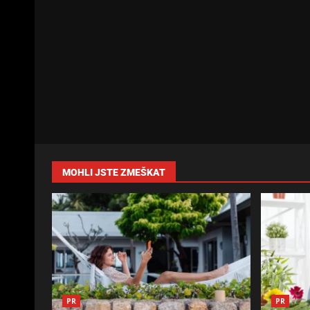
MOHLI JSTE ZMEŠKAT
PR
PR