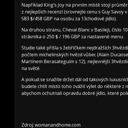
Například King’s Joy na prvním místě stojí průmě
z nejlepších recenzí (srovnejte cenu s Guy Savoy v
583 $/458 GBP na osobu za 13chodové jídlo).
Na druhou stranu, Cheval Blanc v Basileji, číslo 
strávníka o 250 $ / 196 GBP za nastavené menu.
Studie také přišla s žebříčkem nejdražších 3hvězd
počtem michelinských hvězd vůbec (Alain Ducasse
Martínem Berasateguim s 12), nejlevnější 3hvězdi
na světě.
A pokud se snažíte držet dál od takových luxusníc
budete chtít místo toho zvážit výlet do některé z n
abychom ochutnali opravdu dobré jídlo, které pol
Zdroj: womanandhome.com