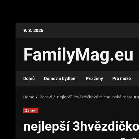
9. 8. 2026
FamilyMag.eu
Domů
Domov a bydlení
Pro ženy
Pro muže
Home
Zdraví
nejlepší 3hvězdičkové michelinské restaura
Zdraví
nejlepší 3hvězdičk