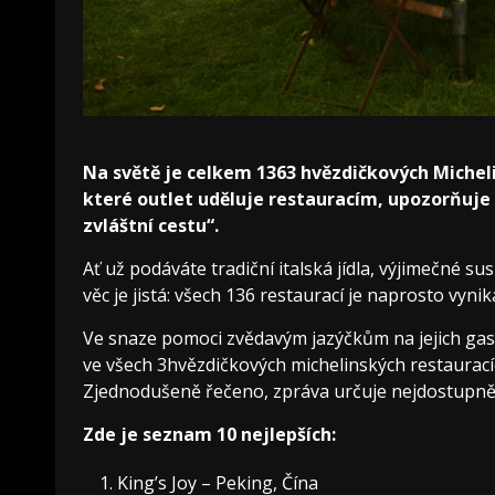
Na světě je celkem 1363 hvězdičkových Micheli
které outlet uděluje restauracím, upozorňuje
zvláštní cestu“.
Ať už podáváte tradiční italská jídla, výjimečné s
věc je jistá: všech 136 restaurací je naprosto vyni
Ve snaze pomoci zvědavým jazýčkům na jejich ga
ve všech 3hvězdičkových michelinských restauracích
Zjednodušeně řečeno, zpráva určuje nejdostupněj
Zde je seznam 10 nejlepších:
King’s Joy – Peking, Čína