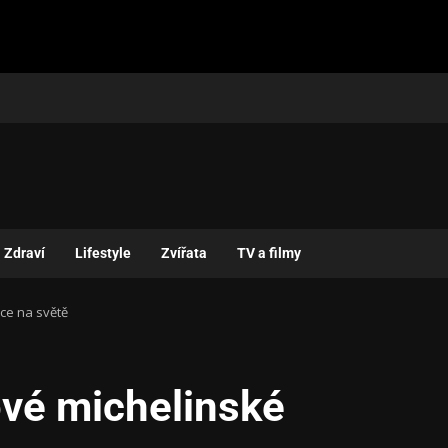
Zdraví
Lifestyle
Zvířata
TV a filmy
ce na světě
ové michelinské