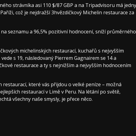
rného strávníka asi 110 $/87 GBP a na Tripadvisoru má jedn
 Paříži, což je nejdražší 3hvězdičkový Michelin restaurace za
10 na seznamu a 96,5% pozitivní hodnocení, sníží průměrného
ičkových michelinských restaurací, kuchařů s nejvyšším
 vede s 19, následovaný Pierrem Gagnairem se 14 a
čkové restaurace a ty s nejnižším a nejvyšším hodnocením
h restaurací, které vás přijdou o velké peníze – možná
ejlepších restaurací v Limě v Peru. Na létání po světě,
echtá všechny naše smysly, je přece něco.