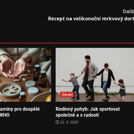
Dalš
Recept na velikonoční mrkvový dor
Zdraví
itamíny pro dospělé
Rodinný pohyb: Jak sportovat
 WHO
společně a s radostí
22. 9. 2025