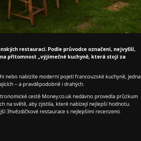
nských restaurací. Podle průvodce označení, nejvyšší,
 na přítomnost „výjimečné kuchyně, která stojí za
ushi nebo nabízíte moderní pojetí francouzské kuchyně, jedna
kajících – a pravděpodobně i drahých.
(otevře
stronomické cestě Money.co.uk
nedávno provedla průzkum
se
 na světě, aby zjistila, které nabízejí nejlepší hodnotu.
na
ší 3hvězdičkové restaurace s nejlepšími recenzemi.
nové
kartě)