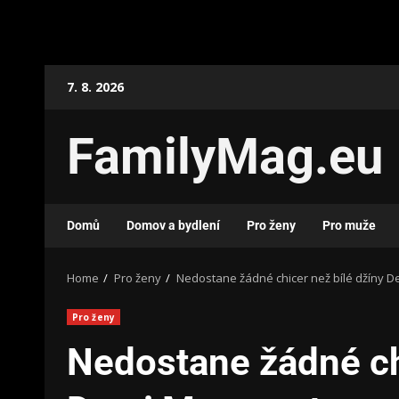
7. 8. 2026
FamilyMag.eu
Domů
Domov a bydlení
Pro ženy
Pro muže
Home
Pro ženy
Nedostane žádné chicer než bílé džíny D
Pro ženy
Nedostane žádné chi