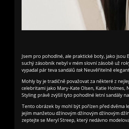
Jsem pro pohodlné, ale praktické boty, jako jsou 
suchý zásobník nebyl v mém slovní zásobě už ro
vypadal pár teva sandálů
tak
Neuvěřitelně elegantn
Mohly by je tradičně považovat za některé z nejle
celebritami jako Mary-Kate Olsen, Katie Holmes, N
Styling právě zvýšil tyto pohodlné letní sandály n
Tento obrázek by mohl být pořízen před dvěma let
jejím manžetou džínovým džínovým džínovým džín
zeptejte se Meryl Streep, který nedávno modelova