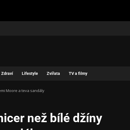
Zdraví
Lifestyle
Zvířata
TV a filmy
emi Moore a teva sandály
cer než bílé džíny