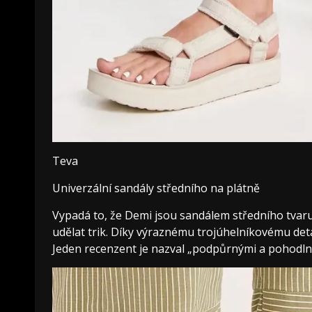
Teva
Univerzální sandály středního na plátně
Vypadá to, že Demi jsou sandálem středního tva
udělat trik. Díky výraznému trojúhelníkovému detai
Jeden recenzent je nazval „podpůrnými a pohodlný