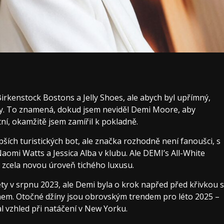
Birkenstock Bostons a Jelly Shoes, ale abych byl upřímný,
ky. To znamená, dokud jsem neviděl Demi Moore, aby
í, okamžitě jsem zamířil k pokladně.
pších turistických bot, ale značka rozhodně není fanoušci, s
aomi Watts a Jessica Alba v klubu. Ale DEMI’s All-White
a zcela novou úroveň tichého luxusu.
y v srpnu 2023, ale Demi byla o krok napřed před křivkou s
em. Otočné džíny jsou obrovským trendem pro léto 2025 –
l vzhled při natáčení v New Yorku.