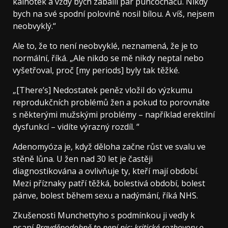
kalhotek a vždy bych zabalil pár punčocháčů. Nikdy
bych na své spodní polovině nosil bílou. A víš, nejsem
neobvyklý.“
Ale to, že to není neobvyklé, neznamená, že je to
normální, říká. „Ale nikdo se mě nikdy neptal nebo
vyšetřoval, proč [my periods] byly tak těžké.
„[There’s] Nedostatek peněz vložil do výzkumu
reprodukčních problémů žen a pokud to porovnáte
s některými mužskými problémy – například erektilní
dysfunkcí – vidíte výrazný rozdíl. “
Adenomyóza je, když děloha začne růst ve svalu ve
stěně lůna. U žen nad 30 let je častěji
diagnostikována a ovlivňuje ty, kteří mají období.
Mezi příznaky patří těžká, bolestivá období, bolest
pánve, bolest během sexu a nadýmání, říká NHS.
Zkušenosti Munchettyho s podmínkou ji vedly k
psaní
Pravděpodobně to není nic: kritické rozhovory o