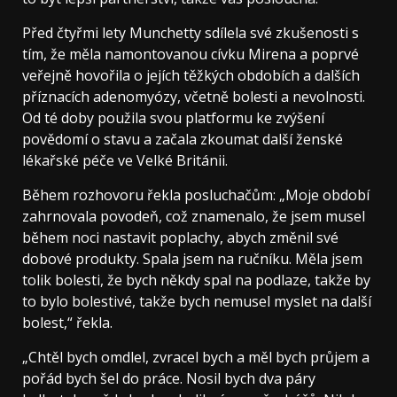
Před čtyřmi lety Munchetty sdílela své zkušenosti s
tím, že měla namontovanou cívku Mirena a poprvé
veřejně hovořila o jejích těžkých obdobích a dalších
příznacích adenomyózy, včetně bolesti a nevolnosti.
Od té doby použila svou platformu ke zvýšení
povědomí o stavu a začala zkoumat další ženské
lékařské péče ve Velké Británii.
Během rozhovoru řekla posluchačům: „Moje období
zahrnovala povodeň, což znamenalo, že jsem musel
během noci nastavit poplachy, abych změnil své
dobové produkty. Spala jsem na ručníku. Měla jsem
tolik bolesti, že bych někdy spal na podlaze, takže by
to bylo bolestivé, takže bych nemusel myslet na další
bolest,“ řekla.
„Chtěl bych omdlel, zvracel bych a měl bych průjem a
pořád bych šel do práce. Nosil bych dva páry