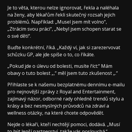
Je to věta, kterou nelze ignorovat, řekla a naléhala
na ženy, aby lékařům řekli skutečný rozsah jejich
problémů. Například: „Musel jsem mít volno“,
„Ztrácím svou práci“, „Nebyl jsem schopen starat se
o své děti“.
Buďte konkrétní, říká. „Každý ví, jak si zarezervovat
schůzku GP, ale jde spíše o to, co říkáte.
„Pokud jde o úlevu od bolesti, musíte říct:“ Mám
obavy o tuto bolest „,“ měl jsem tuto zkušenost „.“
Přihlaste se k našemu bezplatnému dennímu e-mailu
pro nejnovější zprávy z Royal and Entertainment,
zajímavý názor, odborné rady ohledně trendů stylu a
krásy a bez nesmyslných průvodců na zdraví a
wellness otázky, na které chcete odpovědět.
Nejde o lékaři, kteří nechtějí pomoci, dodává. „Musí
to být lepší partnerství, takže vás poslouchá.“