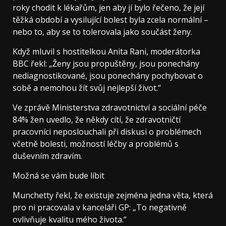
roky chodit k lékařům, jen aby jí bylo řečeno, že její
těžká období a vysilující bolest byla zcela normální –
nebo to, aby se to tolerovala jako součást ženy.
Když mluvil s hostitelkou Anita Rani, moderátorka
BBC řekl: „Ženy jsou propuštěny, jsou ponechány
nediagnostikované, jsou ponechány pochybovat o
sobě a nemohou žít svůj nejlepší život.“
Ve zprávě Ministerstva zdravotnictví a sociální péče
84% žen uvedlo, že někdy cítí, že zdravotničtí
pracovníci neposlouchali při diskusi o problémech
včetně bolesti, možností léčby a problémů s
duševním zdravím.
Možná se vám bude líbit
Munchetty řekl, že existuje zejména jedna věta, která
pro ni pracovala v kanceláři GP: „To negativně
ovlivňuje kvalitu mého života.“