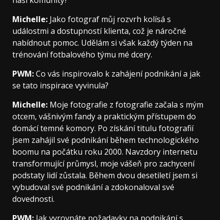
Michelle:
Jako fotograf můj rozvrh kolísá s
událostmi a dostupností klienta, což je náročné
nabídnout pomoc. Udělám si však každý týden na
trénování fotbalového týmu mé dcery.
PWM:
Co vás inspirovalo k zahájení podnikání a jak
se tato inspirace vyvinula?
Michelle:
Moje fotografie z fotografie začala s mým
otcem, vášnivým fandy a praktickým přístupem do
domácí temné komory. Po získání titulu fotografií
jsem zahájil své podnikání během technologického
boomu na počátku roku 2000. Navzdory internetu
transformující průmysl, moje vášeň pro zachycení
podstaty lidí zůstala. Během dvou desetiletí jsem si
vybudoval své podnikání a zdokonaloval své
dovednosti.
PWM:
Jak vyrovnáte požadavky na podnikání s