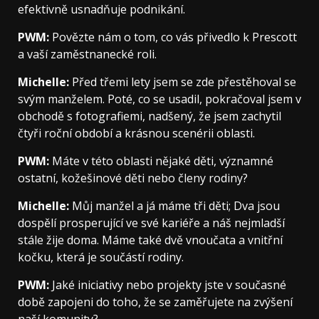
efektivně usnadňuje podnikání.
PWM:
Povězte nám o tom, co vás přivedlo k Prescott
a vaší zaměstnanecké roli.
Michelle:
Před třemi lety jsem se zde přestěhoval se
svým manželem. Poté, co se usadil, pokračoval jsem v
obchodě s fotografiemi, nadšený, že jsem zachytil
čtyři roční období a krásnou scenérii oblasti.
PWM:
Máte v této oblasti nějaké děti, významné
ostatní, kožešinové děti nebo členy rodiny?
Michelle:
Můj manžel a já máme tři děti; Dva jsou
dospělí prosperující ve své kariéře a náš nejmladší
stále žije doma. Máme také dvě vnoučata a vnitřní
kočku, která je součástí rodiny.
PWM:
Jaké iniciativy nebo projekty jste v současné
době zapojeni do toho, že se zaměřujete na zvýšení
naší komunity?