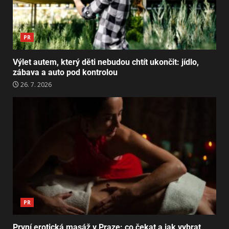
PR
Výlet autem, který děti nebudou chtít ukončit: jídlo,
zábava a auto pod kontrolou
26. 7. 2026
PR
První erotická masáž v Praze: co čekat a jak vybrat