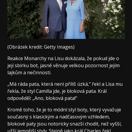
(Obrázek kredit: Getty Images)
Reakce Monarchy na Lisu dokázala, že pokud jde o
její sbírku bot, jasně věnuje velkou pozornost jejím
lajkům a nečinnosti.
„Má ráda pata, která není příliš úzká,“ řekl a Lisa mu
řekla, že styl Camilla jde, je bloková pata. Král
odpověděl: „Ano, bloková pata!“
Kromě toho, že je to módní styl boty, který vyvažuje
současný s klasickým a nadčasovým vzhledem,
blokové paty jsou notoricky snazší chodit, než vyšší,
užší jemnější styly. Stejně jako král Charles řekl,