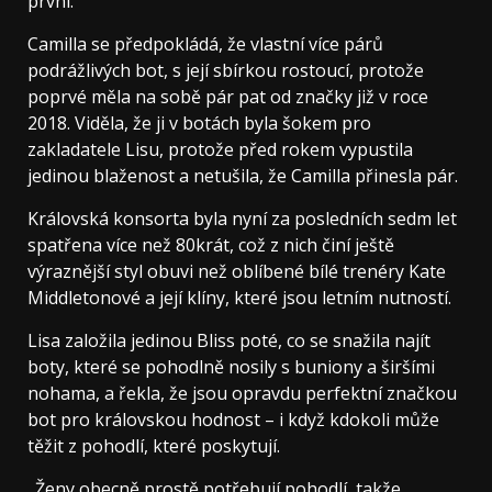
první.“
Camilla se předpokládá, že vlastní více párů
podrážlivých bot, s její sbírkou rostoucí, protože
poprvé měla na sobě pár pat od značky již v roce
2018. Viděla, že ji v botách byla šokem pro
zakladatele Lisu, protože před rokem vypustila
jedinou blaženost a netušila, že Camilla přinesla pár.
Královská konsorta byla nyní za posledních sedm let
spatřena více než 80krát, což z nich činí ještě
výraznější styl obuvi než oblíbené bílé trenéry Kate
Middletonové a její klíny, které jsou letním nutností.
Lisa založila jedinou Bliss poté, co se snažila najít
boty, které se pohodlně nosily s buniony a širšími
nohama, a řekla, že jsou opravdu perfektní značkou
bot pro královskou hodnost – i když kdokoli může
těžit z pohodlí, které poskytují.
„Ženy obecně prostě potřebují pohodlí, takže