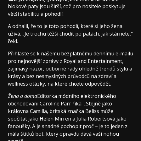
blokové paty jsou širší, což pro nositele poskytuje
větší stabilitu a pohodlí.
A odhalil, že to je toto pohodlí, které si jeho žena
užívá. „Je trochu těžší chodit po patách, jak stárnete,“
řekl.
Přihlaste se k našemu bezplatnému dennímu e-mailu
pro nejnovější zprávy z Royal and Entertainment,
zajímavý názor, odborné rady ohledně trendů stylu a
krásy a bez nesmyslných průvodců na zdraví a
wellness otázky, na které chcete odpovědět.
Žena a doma
Editorka módního elektronického
obchodování Caroline Parr říká: „Stejně jako
královna Camilla, britská značka Beliss může
spočítat jako Helen Mirren a Julia Robertsová jako
fanoušky. A je snadné pochopit proč – je to jeden z
mála štítků bot, který opravdu dává vaši nohou