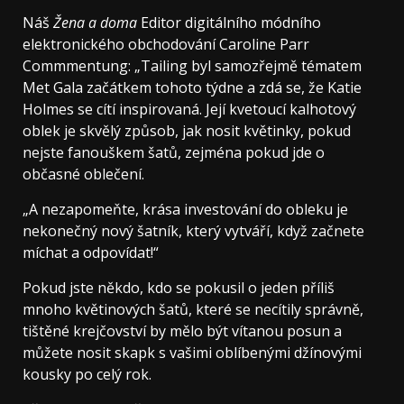
Náš
Žena a doma
Editor digitálního módního
elektronického obchodování Caroline Parr
Commmentung: „Tailing byl samozřejmě tématem
Met Gala začátkem tohoto týdne a zdá se, že Katie
Holmes se cítí inspirovaná. Její kvetoucí kalhotový
oblek je skvělý způsob, jak nosit květinky, pokud
nejste fanouškem šatů, zejména pokud jde o
občasné oblečení.
„A nezapomeňte, krása investování do obleku je
nekonečný nový šatník, který vytváří, když začnete
míchat a odpovídat!“
Pokud jste někdo, kdo se pokusil o jeden příliš
mnoho květinových šatů, které se necítily správně,
tištěné krejčovství by mělo být vítanou posun a
můžete nosit skapk s vašimi oblíbenými džínovými
kousky po celý rok.