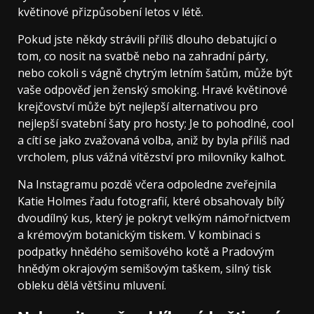
květinové přizpůsobení letos v létě.
Pokud jste někdy strávili příliš dlouho debatující o
tom, co nosit na svatbě nebo na zahradní párty,
nebo cokoli s vágně chytrým letním šatům, může být
vaše odpověď jen ženský smoking. Hravé květinové
krejčovství může být nejlepší alternativou pro
nejlepší svatební šaty pro hosty; Je to pohodlné, cool
a cítí se jako zvažovaná volba, aniž by byla příliš nad
vrcholem, plus vážná vítězství pro milovníky kalhot.
Na Instagramu pozdě včera odpoledne zveřejnila
Katie Holmes řadu fotografií, které obsahovaly bílý
dvoudílný kus, který je pokryt velkým námořnictvem
a krémovým botanickým tiskem. V kombinaci s
podpatky hnědého semišového kotě a Pradovým
hnědým okrajovým semišovým taškem, silný tisk
obleku dělá většinu mluvení.