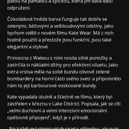
patou na památku a špičkou, která jim dává další
odpružení.
Čokoládová hnědá barva funguje tak dobře se
zelenými, béžovými a velbloudovými odstíny, jako
bychom viděli v novém filmu Kate Wear. Má z nich
hodně použití a přestože jsou funkční, jsou také
elegantní a stylové.
Princezna z Walesu s nimi nosila silné ponožky a
zastrčila si nákladní džíny pro efektivní siluetu. Jako
extra vrstva měla na sobě bundu olivově zelené
bombardéry na horní části svého svetr a připomnělo
nám to její barbourové voskované bundy.
Kate vypadala útulně a šťastně ve filmu, který byl
zastřelen v březnu v Lake District. Popsala, jak se cítí
„velmi duchovní a velmi intenzivní emocionální
opětovné připojení“, když je v přírodě.
„Ne každý má stejný vztah snad s přírodou, ale je to