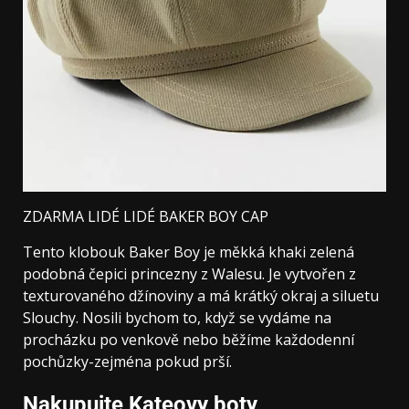
ZDARMA LIDÉ LIDÉ BAKER BOY CAP
Tento klobouk Baker Boy je měkká khaki zelená
podobná čepici princezny z Walesu. Je vytvořen z
texturovaného džínoviny a má krátký okraj a siluetu
Slouchy. Nosili bychom to, když se vydáme na
procházku po venkově nebo běžíme každodenní
pochůzky-zejména pokud prší.
Nakupujte Kateovy boty