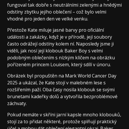
fungoval tak dobře s neutrálními zelenými a hnědými
odstíny zbytku jejího oblečení – což bylo velmi
vhodné pro jeden den ve velké venku.
Přestože Kate miluje jasné barvy pro oficiální
události a zakázky, když je v přírodě, její soubory
často odrážejí odstíny kolem ní. Naposledy jsme ji
viděli, jak nosí její klobouk Baker Boy s velmi
podobným oblečením s nízkým klíčem na obrázku
pořízeném princem Louisem, který sdílí v únoru.
Obrázek byl propuštěn na Mark World Cancer Day
2025 a ukázal, že Kate stojí v malebném lese s
rozšířením paží. Oba časy nosila klobouk se svými
brunetami kadeřky dolů a vytvořila bezproblémové
záchvaty.
Pokud nemáte v skříni jarní kapsle mnoho klobouků,
stojí za to přidat některé, protože splňují praktický
účel a mohou dát oblečení elegantní okraj. Baker