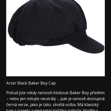
Arzer Black Baker Boy Cap
Pokud jste nikdy nenosili klobouk Baker Boy předtím
– nebo jen milujte neutrály -, pak je cenově dostupná
černá verze, jako je tato, skvělá volba. Má klasický
tvar s panely a elegantní tlačítko nahoře. Hodíte s