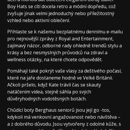
Boy Hats se cítí docela retro a módní dopředu, což
zvyšuje jinak velmi jednoduchý nebo příležitostný
vzhled nebo aktivní oblečení.
Přihlaste se k našemu bezplatnému dennímu e-mailu
pro nejnovější zprávy z Royal and Entertainment,
zajímavý názor, odborné rady ohledně trendů stylu a
krásy a bez nesmyslných průvodců na zdraví a
wellness otázky, na které chcete odpovědět.
Pomáhají také pokrýt vaše vlasy za deštivého počasí,
které na jaře dostaneme hodně ve Velké Británii.
Ačkoli pršelo, když Kate trávil čas se skauty
natáčením videa, stejně sáhla po svých
důvěryhodných vodotěsných botách.
Chůdící boty Berghaus seniorů jsou její go -tos,
kdykoli má venkovní angažovanost nebo návštěva –
a z dobrého důvodu. Jsou vytvořeny z odolné kůže, s