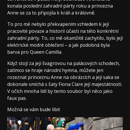
konala poslední zahradní párty roku a princezna
Anne se za to připojila k králi a královně.
To pro mě nebylo překvapením vzhledem k její
pracovité povaze a historii účasti na této konkrétní
zahradní párty. To, co mě okamžitě zachytilo, bylo její
elektrické modré oblečení – a jak podobná byla
barva pro Queen Camilla.
Když stojí za její švagrovou na palácových schodech,
zatímco se hraje národní hymna, můžete jen
rozeznat princeznu Anne na obrázcích a její saka se
dokonale smíchá s šaty Fiona Clare její majestátnosti.
V očích mnoha lidí by tento soubor byl něco jako
faux pas.
Možná se vám bude líbit