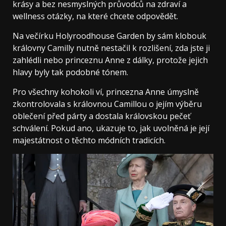
krásy a bez nesmyslných průvodců na zdraví a
wellness otázky, na které chcete odpovědět.
Na večírku Holyroodhouse Garden by sám klobouk
královny Camilly nutně nestačil k rozlišení, zda jste ji
zahlédli nebo princeznu Anne z dálky, protože jejich
hlavy byly tak podobné tónem.
Pro všechny kohokoli ví, princezna Anne úmyslně
zkontrolovala s královnou Camillou o jejím výběru
oblečení před párty a dostala královskou pečeť
schválení. Pokud ano, ukazuje to, jak uvolněná je její
majestátnost o těchto módních tradicích.