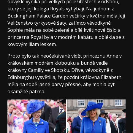
obvykle vyniká při velkých příležitostech v odstínu,
který se její kolega Royals vyhýbají. Na jednom z
Buckingham Palace Garden večírky v květnu měla Její
Veličenstvo tyrkysové šaty, zatímco vévodkyně
Sophie měla na sobě zelené a bílé květinové číslo a
princezna Royal byla v modrém kabátu a oblékla se s
kovovým lilam leskem.
Proto bylo tak neočekávané vidět princeznu Anne v
královském modrém klobouku a bundě vedle
královny Camilly ve Skotsku. Dříve, vévodkyně z
Edinburghu vysvětlila, že pozdní královna Elizabeth
měla na sobě jasné barvy přesně, aby mohla být
okamžitě patrná.