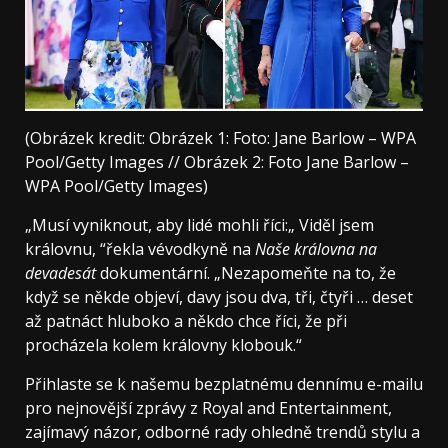
(Obrázek kredit: Obrázek 1: Foto: Jane Barlow – WPA
Pool/Getty Images // Obrázek 2: Foto Jane Barlow –
WPA Pool/Getty Images)
„Musí vyniknout, aby lidé mohli říci:„ Viděl jsem
královnu, “řekla vévodkyně na
Naše královna na
devadesát
dokumentární. „Nezapomeňte na to, že
když se někde objeví, davy jsou dva, tři, čtyři … deset
až patnáct hluboko a někdo chce říci, že při
procházela kolem královny klobouk.“
Přihlaste se k našemu bezplatnému dennímu e-mailu
pro nejnovější zprávy z Royal and Entertainment,
zajímavý názor, odborné rady ohledně trendů stylu a