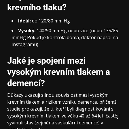
krevního tlaku?
Ideál:
do 120/80 mm Hg
Vysoký:
140/90 mmHg nebo více (nebo 135/85
mmHg Pokud je kontrola doma, doktor napsal na
Instagramu)
Jaké je spojení mezi
vysokým krevním tlakem a
demencí?
Důkazy ukazují silnou souvislost mezi vysokým
krevním tlakem a rizikem vzniku demence, přičemž
studie prokazují, že ti, kteří byli diagnostikováni s
vysokým krevním tlakem ve věku 40 až 64 let, častěji
vyvinuli stav (zejména vaskulární demence) v