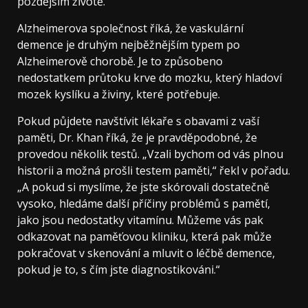
pozdějším životě.
Alzheimerova společnost říká, že vaskulární
demence je druhým nejběžnějším typem po
Alzheimerově chorobě. Je to způsobeno
nedostatkem průtoku krve do mozku, který hladoví
mozek kyslíku a živiny, které potřebuje.
Pokud půjdete navštívit lékaře s obavami z vaší
paměti, Dr. Khan říká, že je pravděpodobné, že
provedou několik testů. „Vzali bychom od vás plnou
historii a možná prošli testem paměti,“ řekl v pořadu.
„A pokud si myslíme, že jste skórovali dostatečně
vysoko, hledáme další příčiny problémů s pamětí,
jako jsou nedostatky vitamínu. Můžeme vás pak
odkazovat na paměťovou kliniku, která pak může
pokračovat v skenování a mluvit o léčbě demence,
pokud je to, s čím jste diagnostikováni.“