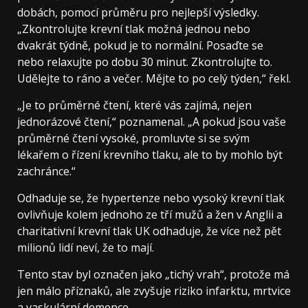
dobách, pomocí průměru pro nejlepší výsledky.
„Zkontrolujte krevní tlak možná jednou nebo
dvakrát týdně, pokud je to normální. Posaďte se
nebo relaxujte po dobu 30 minut. Zkontrolujte to.
Udělejte to ráno a večer. Mějte to po celý týden,“ řekl.
„Je to průměrné čtení, které vás zajímá, nejen
jednorázové čtení,“ poznamenal. „A pokud jsou vaše
průměrné čtení vysoké, promluvte si se svým
lékařem o řízení krevního tlaku, ale to by mohlo být
zachránce.“
Odhaduje se, že hypertenze nebo vysoký krevní tlak
ovlivňuje kolem jednoho ze tří mužů a žen v Anglii a
charitativní krevní tlak UK odhaduje, že více než pět
milionů lidí neví, že to mají.
Tento stav byl označen jako „tichý vrah“, protože má
jen málo příznaků, ale zvyšuje riziko infarktu, mrtvice
a vaskulární demence.