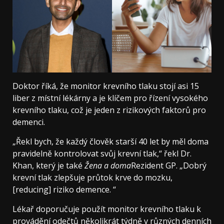
Doktor říká, že monitor krevního tlaku stojí asi 15
liber z místní lékárny a je klíčem pro řízení vysokého
krevního tlaku, což je jeden z rizikových faktorů pro
demenci.
„Řekl bych, že každý člověk starší 40 let by měl doma
pravidelně kontrolovat svůj krevní tlak,“ řekl Dr.
Khan, který je také
Žena a doma
Rezident GP. „Dobrý
krevní tlak zlepšuje průtok krve do mozku,
[reducing] riziko demence. “
Lékař doporučuje použít monitor krevního tlaku k
provádění odečtů několikrát týdně v různých denních