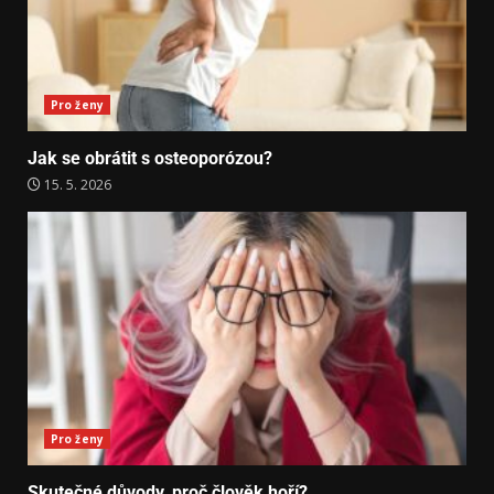
Pro ženy
Jak se obrátit s osteoporózou?
15. 5. 2026
Pro ženy
Skutečné důvody, proč člověk hoří?