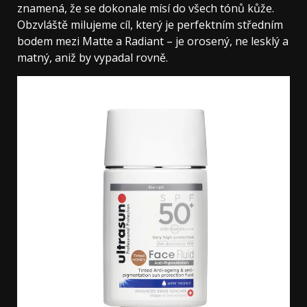
znamená, že se dokonale mísí do všech tónů kůže.
Obzvláště milujeme cíl, který je perfektním středním
bodem mezi Matte a Radiant – je orosený, ne lesklý a
matný, aniž by vypadal rovně.