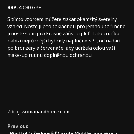
RRP:
40,80 GBP
S tímto vzorcem můžete získat okamžitý světelný
vzhled. Noste ji pod základnou pro jemnou záři nebo
ji noste sami pro krásně zářivou pleť. Tato značka
nabízí nejrůznější hybridy naplněné SPF, od nadací
po bronzery a červenače, aby udržela celou vaši
make-up rutinu doplněnou ochranou.
Zdroj: womanandhome.com
Previous
„Wistful“ předpověď Carole Middletonové pro