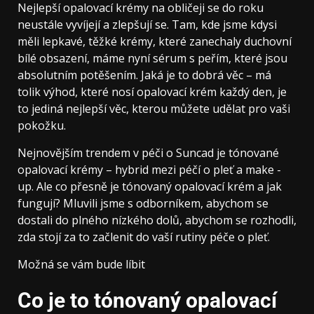
Nejlepší opalovací krémy na obličeji se do roku
neustále vyvíjejí a zlepšují se. Tam, kde jsme kdysi
měli lepkavé, těžké krémy, které zanechaly duchovní
bílé obsazení, máme nyní sérum s peřím, které jsou
absolutním potěšením. Jaká je to dobrá věc – má
tolik výhod, které nosí opalovací krém každý den, je
to jediná nejlepší věc, kterou můžete udělat pro vaši
pokožku.
Nejnovějším trendem v péči o Suncad je tónované
opalovací krémy – hybrid mezi péčí o pleť a make -
up. Ale co přesně je tónovaný opalovací krém a jak
fungují? Mluvili jsme s odborníkem, abychom se
dostali do plného nízkého dolů, abychom se rozhodli,
zda stojí za to začlenit do vaší rutiny péče o pleť.
Možná se vám bude líbit
Co je to tónovaný opalovací