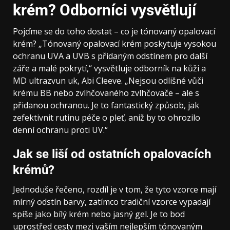
krém? Odborníci vysvětlují
Pojďme se do toho dostat – co je tónovaný opalovací
krém? „Tónovaný opalovací krém poskytuje vysokou
ochranu UVA a UVB s přidaným odstínem pro další
záře a malé pokrytí,“ vysvětluje odborník na kůži a
MD ultrazvun uk, Abi Cleeve. „Nejsou odlišné vůči
krému BB nebo zvlhčovaného zvlhčovače – ale s
přidanou ochranou. Je to fantastický způsob, jak
zefektivnit rutinu péče o pleť, aniž by to ohrozilo
denní ochranu proti UV.“
Jak se liší od ostatních opalovacích
krémů?
Jednoduše řečeno, rozdíl je v tom, že tyto vzorce mají
mírný odstín barvy, zatímco tradiční vzorce vypadají
spíše jako bílý krém nebo jasný gel. Je to bod
uprostřed cesty mezi vaším nejlepším tónovaným