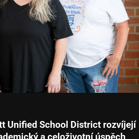
t Unified School District rozvíjejí
ademický a celoživotní úspěch