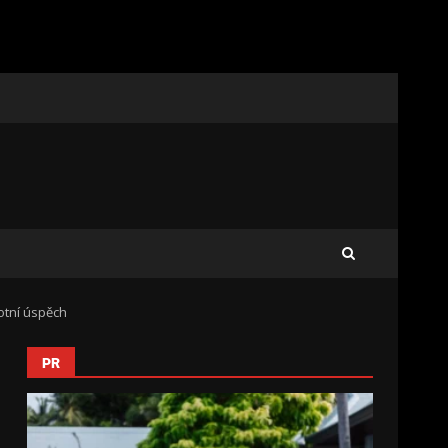
votní úspěch
PR