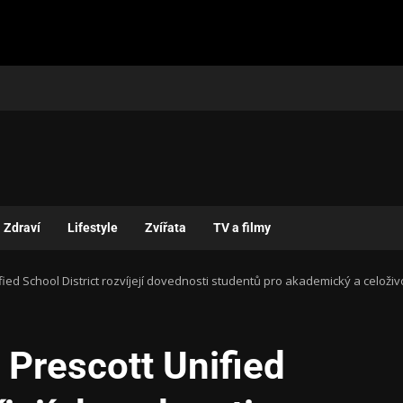
Zdraví
Lifestyle
Zvířata
TV a filmy
fied School District rozvíjejí dovednosti studentů pro akademický a celoži
 Prescott Unified