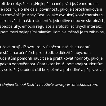
oli dva roky, řekla: „Nejlepší na mé práci je, že mohu mít
se rozšiřuje o mé další povinnosti, jako je zprostředkování
mu chování.“ Journey Castillo jako dvouletý kouč charakteru
rtnerem všech našich studentů, jednotlivě nebo ve skupinách,
sebeobsluhy, emoční regulace a zralosti, zdravých interakcí.
 jsem mezi nejlepšími mladými lidmi ve městě! Je to zábavné,
čové hrají klíčovou roli v úspěchu našich studentů.
e stále náročnějších prostředí, je důležité, abychom
tudentům pomohli naučit se a praktikovat hodnoty, jako je
respekt a odpovědnost. Charakter kouči pomáhají studentům
y se každý student cítil bezpečně a pohodlně a připravoval
t Unified School District navštivte
www.prescottschools.com
.