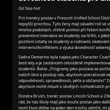
Od Tara Fort
Pro trenéry postav v Prescott Unified School Distr
nejvyšší prioritou. Tyto ženy mají zásadní roli ve
mnoha podobách, včetně pomoci při řešení konflik
preventivní interakce se studenty na hřišti, v jíd
pozitivní vztahy se studenty a rodinami; sledován
intervencí/konfliktem; a výuka dovedností seberegu
Sadira Demarino byla najata jako Character Coach 
šesti lety a je zastáncem celostátně implemento
studentů. Řekla: „Programy jako postava se počítá
našich škol a posilují nás, abychom pokračovali ve
odpovědnosti, spravedlnosti, péče a občanství.“ D
abychom mohli mluvit o skvělých rozhodnutích pro
Dondra Brush, trenér postav Lincoln School a 23l
rád, že nás školy mají jako kouče postav jako dal
mohl život dítěte na jeden den trochu ulehčit, mi 