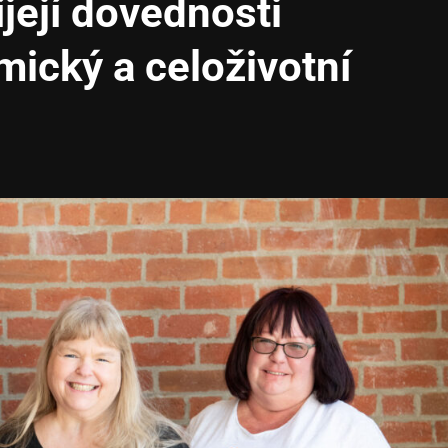
íjejí dovednosti
ický a celoživotní