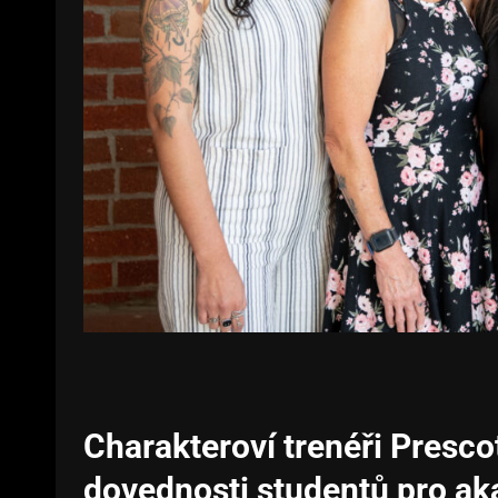
Charakteroví trenéři Prescot
dovednosti studentů pro ak