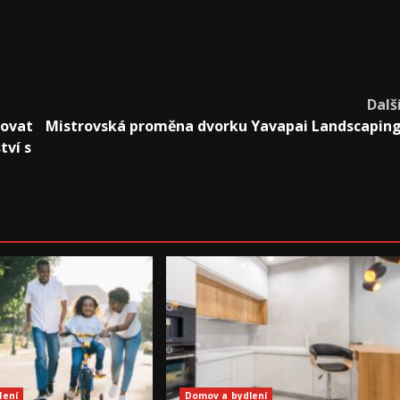
Dalš
rovat
Mistrovská proměna dvorku Yavapai Landscapin
tví s
lení
Domov a bydlení