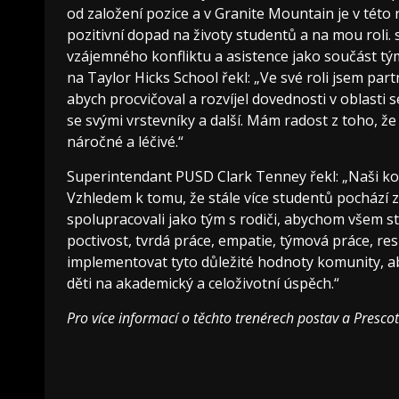
od založení pozice a v Granite Mountain je v této r
pozitivní dopad na životy studentů a na mou roli. 
vzájemného konfliktu a asistence jako součást tý
na Taylor Hicks School řekl: „Ve své roli jsem pa
abych procvičoval a rozvíjel dovednosti v oblasti 
se svými vrstevníky a další. Mám radost z toho, že
náročné a léčivé.“
Superintendant PUSD Clark Tenney řekl: „Naši kou
Vzhledem k tomu, že stále více studentů pochází z
spolupracovali jako tým s rodiči, abychom všem s
poctivost, tvrdá práce, empatie, týmová práce, 
implementovat tyto důležité hodnoty komunity, ab
děti na akademický a celoživotní úspěch.“
Pro více informací o těchto trenérech postav a Prescot