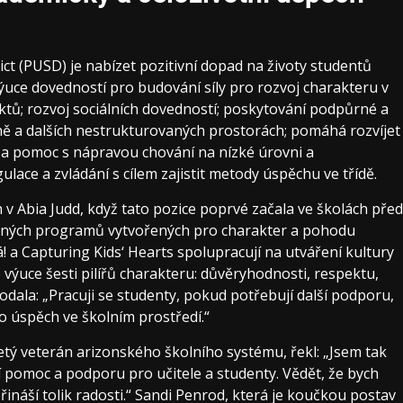
ict (PUSD) je nabízet pozitivní dopad na životy studentů
 výuce dovedností pro budování síly pro rozvoj charakteru v
tů; rozvoj sociálních dovedností; poskytování podpůrné a
elně a dalších nestrukturovaných prostorách; pomáhá rozvíjet
í a pomoc s nápravou chování na nízké úrovni a
lace a zvládání s cílem zajistit metody úspěchu ve třídě.
v Abia Judd, když tato pozice poprvé začala ve školách před
vaných programů vytvořených pro charakter a pohodu
! a Capturing Kids‘ Hearts spolupracují na utváření kultury
 výuce šesti pilířů charakteru: důvěryhodnosti, respektu,
odala: „Pracuji se studenty, pokud potřebují další podporu,
 úspěch ve školním prostředí.“
etý veterán arizonského školního systému, řekl: „Jsem tak
ší pomoc a podporu pro učitele a studenty. Vědět, že bych
přináší tolik radosti.“ Sandi Penrod, která je koučkou postav