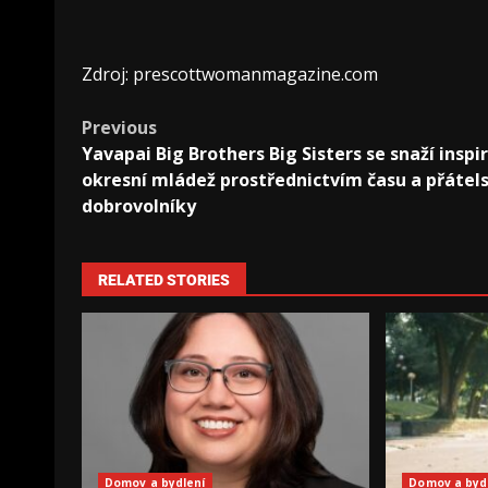
Zdroj: prescottwomanmagazine.com
Previous
Yavapai Big Brothers Big Sisters se snaží inspi
okresní mládež prostřednictvím času a přátels
dobrovolníky
RELATED STORIES
Domov a bydlení
Domov a byd