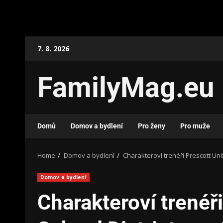
7. 8. 2026
FamilyMag.eu
Domů
Domov a bydlení
Pro ženy
Pro muže
Home
Domov a bydlení
Charakteroví trenéři Prescott Uni
Domov a bydlení
Charakteroví trenéři