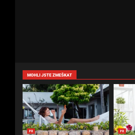
MOHLI JSTE ZMEŠKAT
PR
PR