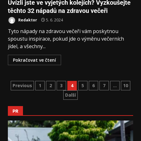
Uvízli jste ve vyjetých kolejích? Vyzkoušejte
těchto 32 nápadů na zdravou večeři
Redaktor
5. 6. 2024
Tyto nápady na zdravou večeři vám poskytnou
spoustu inspirace, pokud jde o výměnu večerních
jídel, a všechny...
Pokračovat ve čtení
Previous
1
2
3
4
5
6
7
…
10
Další
PR