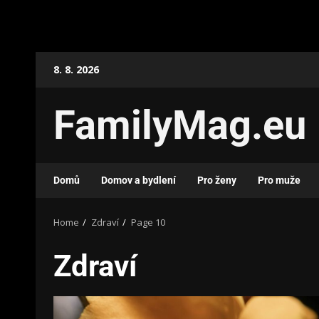
8. 8. 2026
FamilyMag.eu
Domů
Domov a bydlení
Pro ženy
Pro muže
Home
Zdraví
Page 10
Zdraví