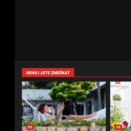
MOHLI JSTE ZMEŠKAT
PR
PR