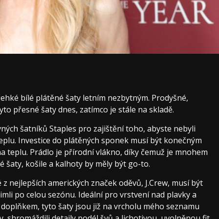
ehké bílé plátěné šaty letním nezbytným. Prodyšné,
o přesné šaty dnes, zatímco je stále na skladě.
vných šatníků Staples pro zajištění toho, abyste nebyli
 teplu. Investice do plátěných sponek musí být konečným
na teplu. Prádlo je přírodní vlákno, díky čemuž je mnohem
 šaty, košile a kalhoty by měly být go-to.
 z nejlepších amerických značek oděvů, J.Crew, musí být
imli po celou sezónu. Ideální pro vrstvení nad plavky a
doplňkem, tyto šaty jsou již na vrcholu mého seznamu
 shromáždili detaily podél švů a lichotivou, uvolněnou fit,