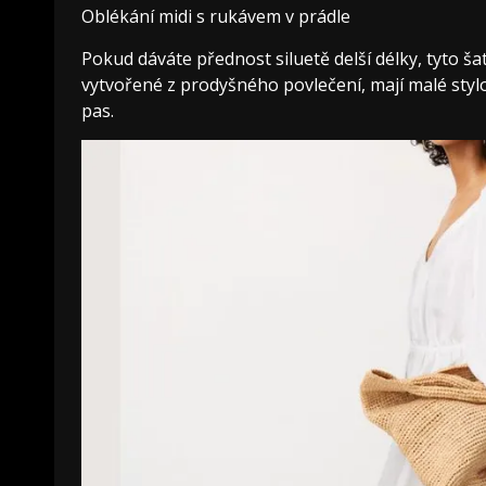
Oblékání midi s rukávem v prádle
Pokud dáváte přednost siluetě delší délky, tyto ša
vytvořené z prodyšného povlečení, mají malé stylov
pas.