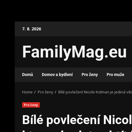
7. 8. 2026
FamilyMag.eu
Domů
Domov a bydlení
Pro ženy
Pro muže
Home
Pro ženy
Bílé povlečení Nicole Kidman je jediná věc,
Pro ženy
Bílé povlečení Nico