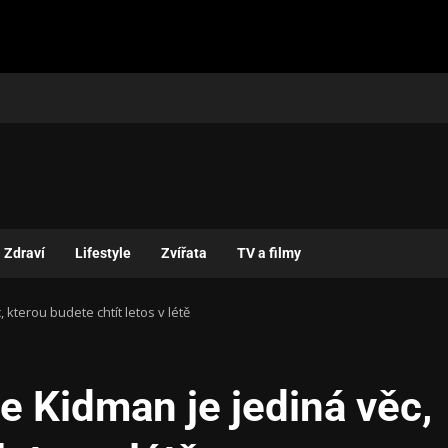
Zdraví
Lifestyle
Zvířata
TV a filmy
 kterou budete chtít letos v létě
le Kidman je jediná věc,