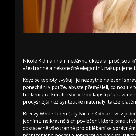
Nicole Kidman nám nedávno ukázala, proč jsou kř
všestranné a nekonečně elegantní, nakupujeme tyt
Když se teploty zvyšují, je nezbytné nalezení sprá
ponecháni v potíže, abyste přemýšleli, co nosit v
hackem pro kurátorství v letní kapslí připravené 
prodyšnější než syntetické materiály, takže plátěné
Breezy White Linen šaty Nicole Kidmanové z jedné
jedním z nejkrásnějších povlečení, které jsme si vš
dostatečně všestranné pro oblékání se správným 
přání teplého počasí. S jemnými objemnými rukávy,